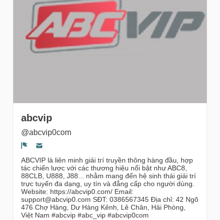
gruppi
abcvip
@abcvip0com
Segnala un problema
ABCVIP là liên minh giải trí truyền thông hàng đầu, hợp
tác chiến lược với các thương hiệu nổi bật như ABC8,
88CLB, U888, J88... nhằm mang đến hệ sinh thái giải trí
trực tuyến đa dạng, uy tín và đẳng cấp cho người dùng.
Website: https://abcvip0.com/ Email:
support@abcvip0.com SĐT: 0386567345 Địa chỉ: 42 Ngõ
476 Chợ Hàng, Dư Hàng Kênh, Lê Chân, Hải Phòng,
Việt Nam #abcvip #abc_vip #abcvip0com