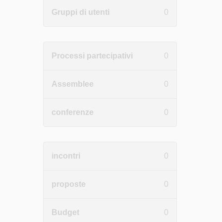
Gruppi di utenti
0
Processi partecipativi
0
Assemblee
0
conferenze
0
incontri
0
proposte
0
Budget
0