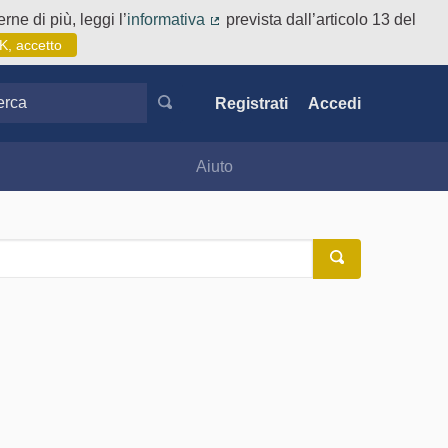
rne di più, leggi l’
informativa
prevista dall’articolo 13 del
(Collegamento esterno)
K, accetto
ca
Registrati
Accedi
Aiuto