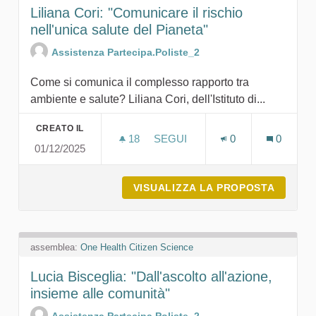
Liliana Cori: "Comunicare il rischio
nell'unica salute del Pianeta"
Assistenza Partecipa.Poliste_2
Come si comunica il complesso rapporto tra
ambiente e salute? Liliana Cori, dell'Istituto di...
CREATO IL
18
18 SOSTENITORI
SEGUI
0
0
01/12/2025
LILIANA CORI: "COMUNICARE I
VISUALIZZA LA PROPOSTA
LILIAN
assemblea:
One Health Citizen Science
Lucia Bisceglia: "Dall'ascolto all'azione,
insieme alle comunità"
Assistenza Partecipa.Poliste_2