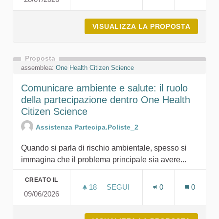
VISUALIZZA LA PROPOSTA
ALMENO
Proposta
assemblea:
One Health Citizen Science
Comunicare ambiente e salute: il ruolo
della partecipazione dentro One Health
Citizen Science
Assistenza Partecipa.Poliste_2
Quando si parla di rischio ambientale, spesso si
immagina che il problema principale sia avere...
CREATO IL
18
18 SOSTENITORI
SEGUI
0
0
09/06/2026
COMUNICARE AMBIENTE E SALU