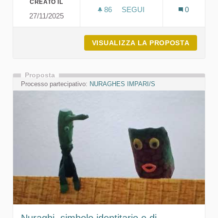
CREATO IL
86
86 SOSTENITORI
SEGUI
0
27/11/2025
SALVIAMO IL NURAGHE
VISUALIZZA LA PROPOSTA
SALVIA
Proposta
Processo partecipativo:
NURAGHES IMPARI/S