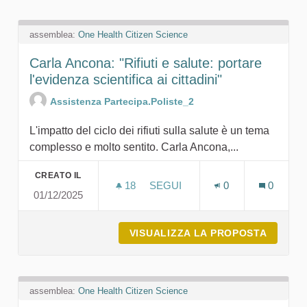
assemblea:
One Health Citizen Science
Carla Ancona: "Rifiuti e salute: portare
l'evidenza scientifica ai cittadini"
Assistenza Partecipa.Poliste_2
L'impatto del ciclo dei rifiuti sulla salute è un tema
complesso e molto sentito. Carla Ancona,...
CREATO IL
18
18 SOSTENITORI
SEGUI
0
0
01/12/2025
CARLA ANCONA: "RIFIUTI E SAL
VISUALIZZA LA PROPOSTA
CARLA 
assemblea:
One Health Citizen Science