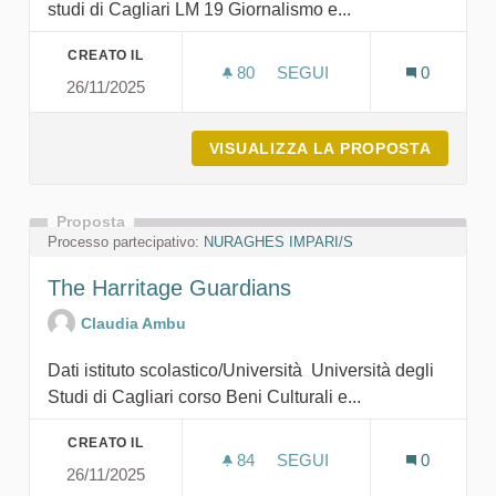
studi di Cagliari LM 19 Giornalismo e...
CREATO IL
80
80 SOSTENITORI
SEGUI
0
26/11/2025
RICOSTRUIAMO I PONTI CO
VISUALIZZA LA PROPOSTA
RICOST
Proposta
Processo partecipativo:
NURAGHES IMPARI/S
The Harritage Guardians
Claudia Ambu
Dati istituto scolastico/Università Università degli
Studi di Cagliari corso Beni Culturali e...
CREATO IL
84
84 SOSTENITORI
SEGUI
0
26/11/2025
THE HARRITAGE GUARDIA