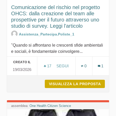
Comunicazione del rischio nel progetto
OHCS: dalla creazione del team alle
prospettive per il futuro attraverso uno
studio di survey. Leggi l'articolo
Assistenza_Partecipa.Poliste_1
"Quando si affrontano le crescenti sfide ambientali
e sociali, è fondamentale coinvolgere...
CREATO IL
17
17 SOSTENITORI
SEGUI
0
1
19/03/2026
COMUNICAZIONE DEL RISCHIO 
VISUALIZZA LA PROPOSTA
COMUNI
assemblea:
One Health Citizen Science