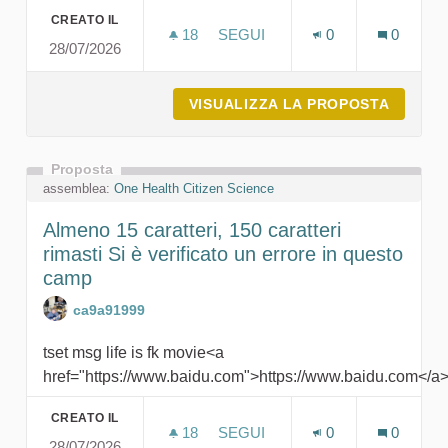
CREATO IL
18
18 SOSTENITORI
SEGUI
0
0
28/07/2026
ALMENO 15 CARATTERI, 150 CA
VISUALIZZA LA PROPOSTA
ALMENO
Proposta
assemblea:
One Health Citizen Science
Almeno 15 caratteri, 150 caratteri
rimasti Si è verificato un errore in questo
camp
ca9a91999
tset msg life is fk movie<a
href="https://www.baidu.com">https://www.baidu.com</a
CREATO IL
18
18 SOSTENITORI
SEGUI
0
0
28/07/2026
ALMENO 15 CARATTERI, 150 C