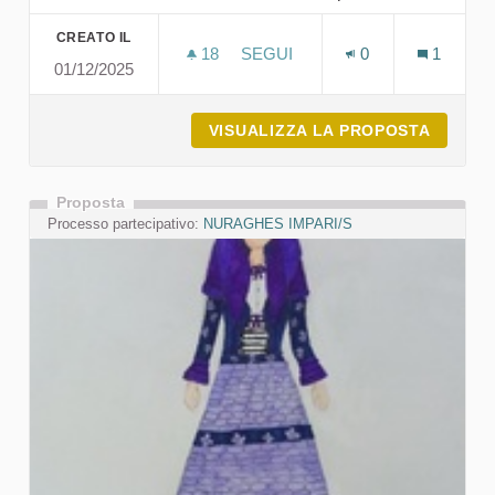
CREATO IL
18
18 SOSTENITORI
SEGUI
0
1
01/12/2025
MARIKA MARIUZ: "I CITTADINI 
VISUALIZZA LA PROPOSTA
MARIKA
Proposta
Processo partecipativo:
NURAGHES IMPARI/S