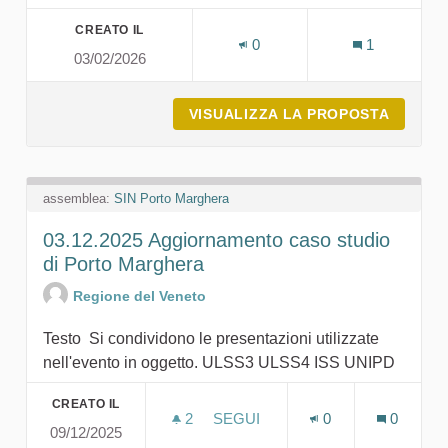
CREATO IL
0
1
03/02/2026
VISUALIZZA LA PROPOSTA
M51 FI
assemblea:
SIN Porto Marghera
03.12.2025 Aggiornamento caso studio
di Porto Marghera
Regione del Veneto
Testo Si condividono le presentazioni utilizzate
nell'evento in oggetto. ULSS3 ULSS4 ISS UNIPD
CREATO IL
2
2 SOSTENITORI
SEGUI
0
0
09/12/2025
03.12.2025 AGGIORNAMENTO 