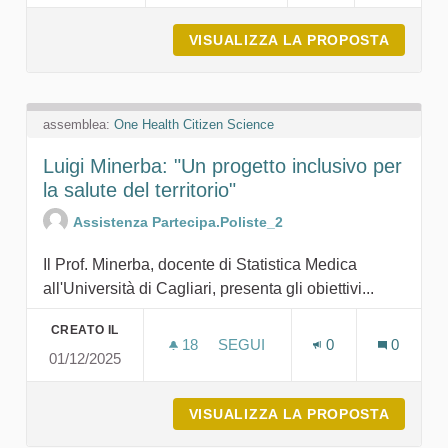
VISUALIZZA LA PROPOSTA
03.12.
assemblea:
One Health Citizen Science
Luigi Minerba: "Un progetto inclusivo per
la salute del territorio"
Assistenza Partecipa.Poliste_2
Il Prof. Minerba, docente di Statistica Medica
all'Università di Cagliari, presenta gli obiettivi...
CREATO IL
18
18 SOSTENITORI
SEGUI
0
0
01/12/2025
LUIGI MINERBA: "UN PROGETT
VISUALIZZA LA PROPOSTA
LUIGI 