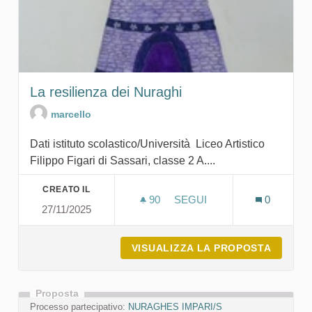
La resilienza dei Nuraghi
marcello
Dati istituto scolastico/Università Liceo Artistico
Filippo Figari di Sassari, classe 2 A....
CREATO IL
90
90 SOSTENITORI
SEGUI
0
27/11/2025
LA RESILIENZA DEI NURAG
VISUALIZZA LA PROPOSTA
LA RES
Proposta
Processo partecipativo:
NURAGHES IMPARI/S