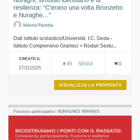
Nuraghi, simbolo identitario e di
resilienza: “C’erano una volta Bronzetto
e Nuraghe…”
Valeria Paretta
Dati istituto scolastico/Università I.C. Sestu -
Istituto Comprensivo Gramsci + Rodari Sestu...
CREATO IL
89
89 SOSTENITORI
SEGUI
0
27/11/2025
NURAGHI, SIMBOLO IDENT
VISUALIZZA LA PROPOSTA
NURAGH
Processo partecipativo:
NURAGHES IMPARI/S