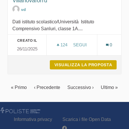
Villanovaforru
vd
Dati istituto scolastico/Università Istituto
Comprensivo Sanluri, classe 1A....
CREATO IL
124
124 SOSTENITORI
SEGUI
0
26/11/2025
LA VOCE DEL NURAGHE G
VISUALIZZA LA PROPOSTA
LA VOC
« Primo
‹ Precedente
Successivo ›
Ultimo »
Informativa privacy
Scarica i file Open Data
Partecipa - Poliste su Facebook