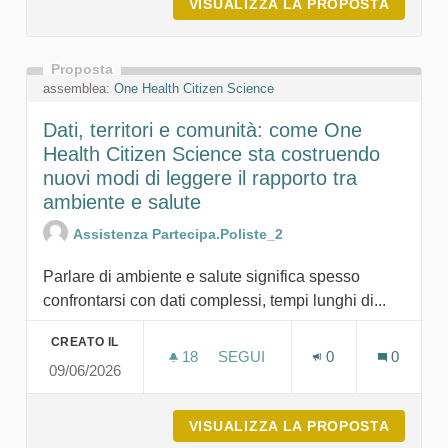
VISUALIZZA LA PROPOSTA
COMUNI
Proposta
assemblea:
One Health Citizen Science
Dati, territori e comunità: come One
Health Citizen Science sta costruendo
nuovi modi di leggere il rapporto tra
ambiente e salute
Assistenza Partecipa.Poliste_2
Parlare di ambiente e salute significa spesso
confrontarsi con dati complessi, tempi lunghi di...
CREATO IL
18
18 SOSTENITORI
SEGUI
0
0
09/06/2026
DATI, TERRITORI E COMUNITÀ
VISUALIZZA LA PROPOSTA
DATI, 