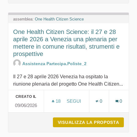
assemblea:
One Health Citizen Science
One Health Citizen Science: il 27 e 28
aprile 2026 a Venezia una plenaria per
mettere in comune risultati, strumenti e
prospettive
Assistenza Partecipa.Poliste_2
Il 27 e 28 aprile 2026 Venezia ha ospitato la
riunione plenaria del progetto One Health Citizen...
CREATO IL
18
18 SOSTENITORI
SEGUI
0
0
09/06/2026
ONE HEALTH CITIZEN SCIENCE:
VISUALIZZA LA PROPOSTA
ONE HE