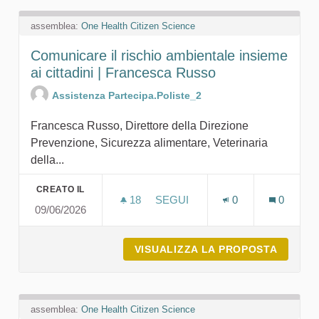
assemblea:
One Health Citizen Science
Comunicare il rischio ambientale insieme
ai cittadini | Francesca Russo
Assistenza Partecipa.Poliste_2
Francesca Russo, Direttore della Direzione
Prevenzione, Sicurezza alimentare, Veterinaria
della...
CREATO IL
18
18 SOSTENITORI
SEGUI
0
0
09/06/2026
COMUNICARE IL RISCHIO AMBIE
VISUALIZZA LA PROPOSTA
COMUNI
assemblea:
One Health Citizen Science