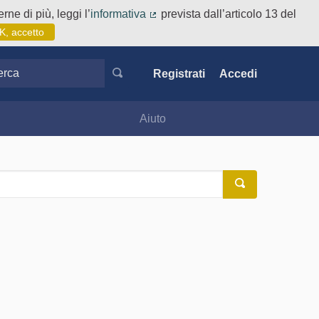
rne di più, leggi l’
informativa
prevista dall’articolo 13 del
(Collegamento esterno)
K, accetto
ca
Registrati
Accedi
Aiuto