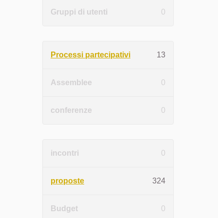
Gruppi di utenti
0
Processi partecipativi
13
Assemblee
0
conferenze
0
incontri
0
proposte
324
Budget
0