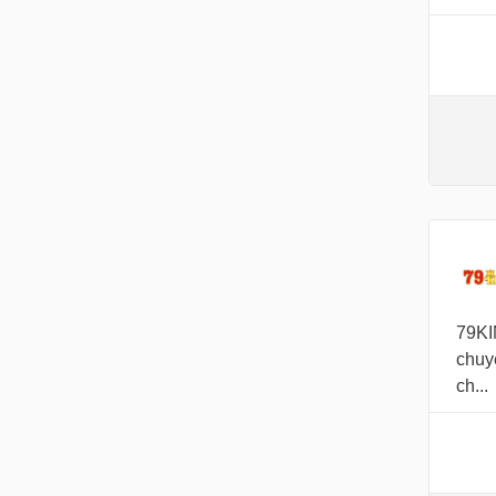
79KIN
chuy
ch...