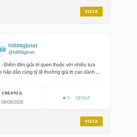
VISTA
hi888gbnet
@hi888gbnet
 - Điểm đến giải trí quen thuộc với nhiều tựa
 hấp dẫn cùng tỷ lệ thưởng giá trị cao dành ...
CREATO IL
0
0 SOSTENITORI
SEGUI
06/08/2026
HI888GBNET
VISTA