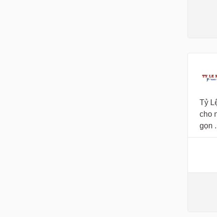
Tỷ L
cho 
gọn .