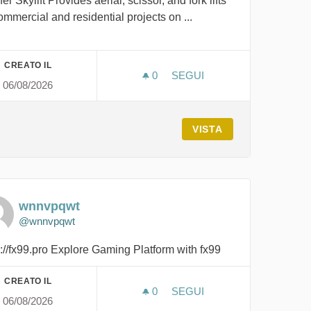
er Skylift Provides aerial, scissor, and fork lifts
ommercial and residential projects on ...
CREATO IL
0
0 SOSTENITORI
SEGUI
06/08/2026
CONIFER SKYLIFT RENTAL
VISTA
wnnvpqwt
@wnnvpqwt
s://fx99.pro Explore Gaming Platform with fx99
CREATO IL
0
0 SOSTENITORI
SEGUI
06/08/2026
WNNVPQWT