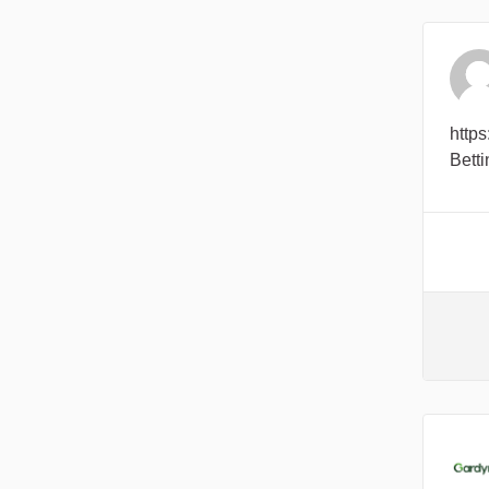
http
Betti