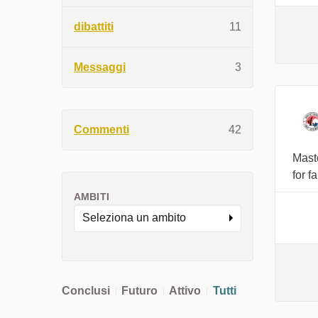
dibattiti
11
Messaggi
3
Commenti
42
Mast
for f
AMBITI
Seleziona un ambito
Conclusi
Futuro
Attivo
Tutti