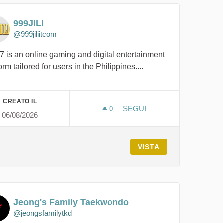
999JILI
@999jiliitcom
17 is an online gaming and digital entertainment
orm tailored for users in the Philippines....
CREATO IL
0
0 SOSTENITORI
SEGUI
06/08/2026
999JILI
VISTA
Jeong's Family Taekwondo
@jeongsfamilytkd