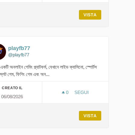
VISTA
playfb77
@playfb77
কটি অনলাইন গেমিং প্ল্যাটফর্ম, যেখানে লাইভ ক্যাসিনো, স্পোর্টস
 স্লট গেম, ফিশিং গেম এবং অন...
CREATO IL
0
0 SOSTENITORI
SEGUI
06/08/2026
AEKWONDO
PLAYFB77
VISTA