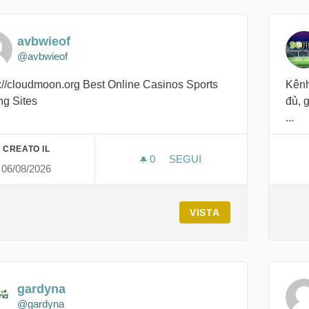
avbwieof
@avbwieof
s://cloudmoon.org Best Online Casinos Sports
Kênh
ng Sites
đủ, 
...
CREATO IL
0
0 SOSTENITORI
SEGUI
06/08/2026
AVBWIEOF
VISTA
gardyna
@gardyna