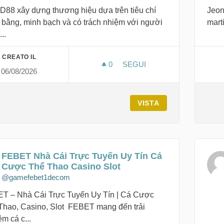
88 xây dựng thương hiệu dựa trên tiêu chí
Jeon
 bằng, minh bạch và có trách nhiệm với người
marti
..
CREATO IL
0
0 SOSTENITORI
SEGUI
06/08/2026
GOOD88
VISTA
FEBET Nhà Cái Trực Tuyến Uy Tín Cá
Cược Thể Thao Casino Slot
@gamefebet1decom
T – Nhà Cái Trực Tuyến Uy Tín | Cá Cược
Thao, Casino, Slot FEBET mang đến trải
m cá c...