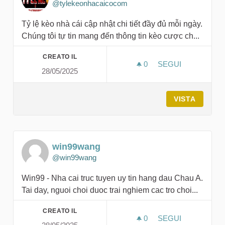
@tylekeonhacaicocom
Tỷ lệ kèo nhà cái cập nhật chi tiết đầy đủ mỗi ngày.
Chúng tôi tự tin mang đến thông tin kèo cược ch...
CREATO IL
0
0 SOSTENITORI
SEGUI
28/05/2025
TYLEKEONHACA
VISTA
win99wang
@win99wang
Win99 - Nha cai truc tuyen uy tin hang dau Chau A.
Tai day, nguoi choi duoc trai nghiem cac tro choi...
CREATO IL
0
0 SOSTENITORI
SEGUI