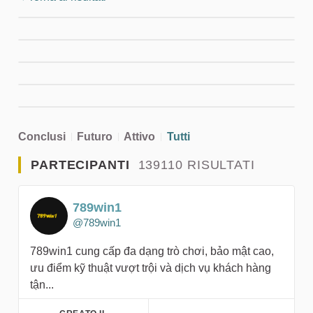
Conclusi
Futuro
Attivo
Tutti
PARTECIPANTI
139110 RISULTATI
789win1
@789win1
789win1 cung cấp đa dạng trò chơi, bảo mật cao,
ưu điểm kỹ thuật vượt trội và dịch vụ khách hàng
tận...