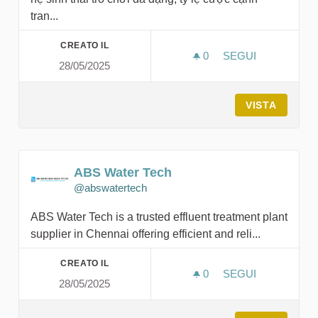
tran...
CREATO IL
0
0 SOSTENITORI
SEGUI
28/05/2025
MAX88GEMINIVN
VISTA
ABS Water Tech
@abswatertech
ABS Water Tech is a trusted effluent treatment plant
supplier in Chennai offering efficient and reli...
CREATO IL
0
0 SOSTENITORI
SEGUI
28/05/2025
ABS WATER TECH