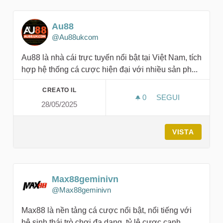
Au88
@Au88ukcom
Au88 là nhà cái trực tuyến nổi bật tại Việt Nam, tích
hợp hệ thống cá cược hiện đại với nhiều sản ph...
CREATO IL
0
0 SOSTENITORI
SEGUI
28/05/2025
AU88
VISTA
Max88geminivn
@Max88geminivn
Max88 là nền tảng cá cược nổi bật, nổi tiếng với
hệ sinh thái trò chơi đa dạng, tỷ lệ cược cạnh