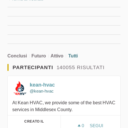
Conclusi
Futuro
Attivo
Tutti
PARTECIPANTI
140055 RISULTATI
kean-hvac
@kean-hvac
At Kean HVAC, we provide some of the best HVAC
services in Middlesex County.
CREATO IL
0
0 SOSTENITORI
SEGUI