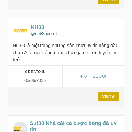
NH88
@nh88hcom1
NH88 là một trong những sân chơi uy tín hàng đầu
châu Á, được cộng đồng chơi game trực tuyến tin
tưở...
CREATO IL
0
0 SOSTENITORI
SEGUI
03/06/2025
NH88
VISTA
Sut88 Nhà cái cá cược bóng đá uy
tín