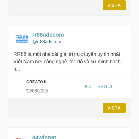
VISTA
rr88adscom
@rr88adscom
RR88 là một nhà cái giải trí trực tuyến uy tín nhất
Việt Nam nơi công nghệ, tốc độ và sự minh bạch
h...
CREATO IL
0
0 SOSTENITORI
SEGUI
03/06/2025
RR88ADSCOM
VISTA
84winpet