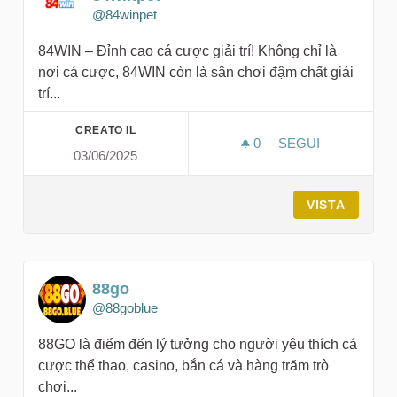
@84winpet
84WIN – Đỉnh cao cá cược giải trí! Không chỉ là
nơi cá cược, 84WIN còn là sân chơi đậm chất giải
trí...
CREATO IL
0
0 SOSTENITORI
SEGUI
03/06/2025
84WINPET
VISTA
88go
@88goblue
88GO là điểm đến lý tưởng cho người yêu thích cá
cược thể thao, casino, bắn cá và hàng trăm trò
chơi...