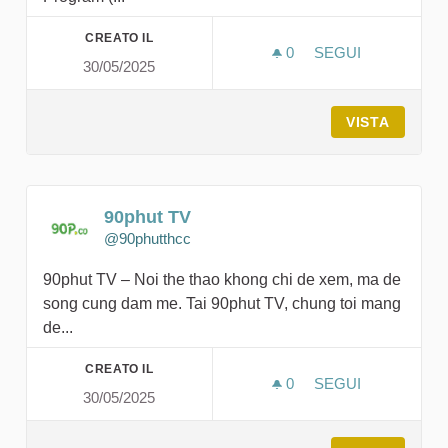
CREATO IL
0
0 SOSTENITORI
SEGUI
30/05/2025
FREE TABLET WIT
VISTA
90phut TV
@90phutthcc
90phut TV – Noi the thao khong chi de xem, ma de
song cung dam me. Tai 90phut TV, chung toi mang
de...
CREATO IL
0
0 SOSTENITORI
SEGUI
30/05/2025
90PHUT TV