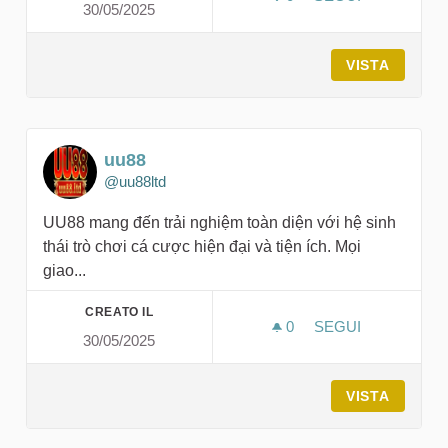
30/05/2025
NHACAI5679SNC
VISTA
uu88
@uu88ltd
UU88 mang đến trải nghiệm toàn diện với hệ sinh
thái trò chơi cá cược hiện đại và tiện ích. Mọi
giao...
CREATO IL
0
0 SOSTENITORI
SEGUI
30/05/2025
UU88
VISTA