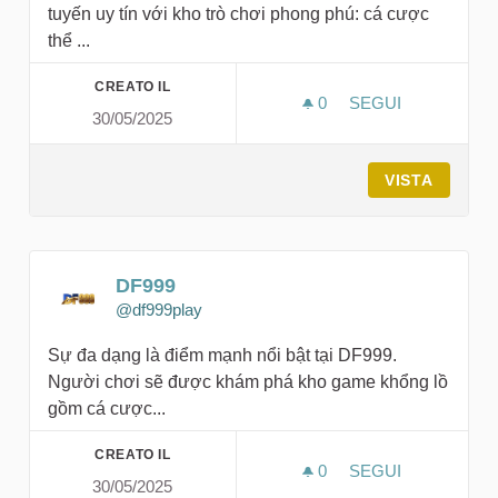
tuyến uy tín với kho trò chơi phong phú: cá cược
thể ...
CREATO IL
0
0 SOSTENITORI
SEGUI
30/05/2025
MB66 TOKYO
VISTA
DF999
@df999play
Sự đa dạng là điểm mạnh nổi bật tại DF999.
Người chơi sẽ được khám phá kho game khổng lồ
gồm cá cược...
CREATO IL
0
0 SOSTENITORI
SEGUI
30/05/2025
DF999