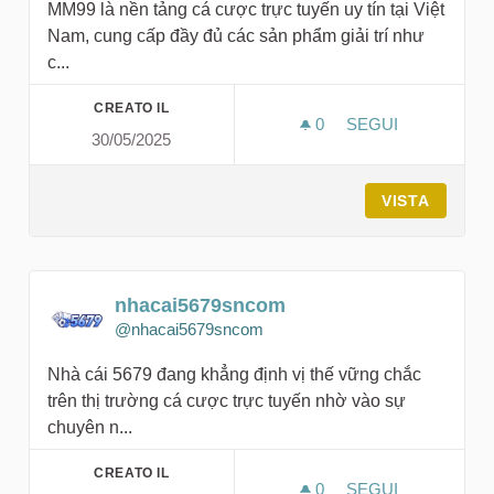
MM99 là nền tảng cá cược trực tuyến uy tín tại Việt
Nam, cung cấp đầy đủ các sản phẩm giải trí như
c...
CREATO IL
0
0 SOSTENITORI
SEGUI
30/05/2025
MM99UKCOM
VISTA
nhacai5679sncom
@nhacai5679sncom
Nhà cái 5679 đang khẳng định vị thế vững chắc
trên thị trường cá cược trực tuyến nhờ vào sự
chuyên n...
CREATO IL
0
0 SOSTENITORI
SEGUI