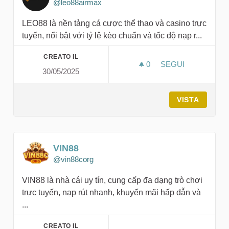
@leo88airmax
LEO88 là nền tảng cá cược thể thao và casino trực
tuyến, nổi bật với tỷ lệ kèo chuẩn và tốc độ nạp r...
CREATO IL
0
0 SOSTENITORI
SEGUI
30/05/2025
LEO88
VISTA
VIN88
@vin88corg
VIN88 là nhà cái uy tín, cung cấp đa dạng trò chơi
trực tuyến, nạp rút nhanh, khuyến mãi hấp dẫn và
...
CREATO IL