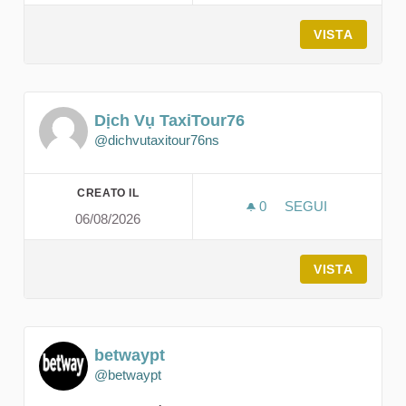
VISTA
Dịch Vụ TaxiTour76
@dichvutaxitour76ns
CREATO IL
0
0 SOSTENITORI
SEGUI
06/08/2026
DỊCH VỤ TAXITOU
VISTA
betwaypt
@betwaypt