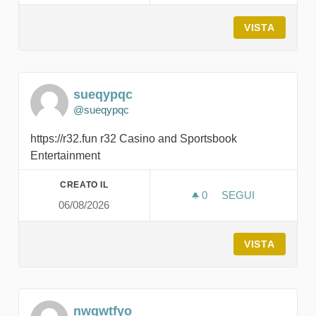
VISTA
sueqypqc
@sueqypqc
https://r32.fun r32 Casino and Sportsbook
Entertainment
CREATO IL
0
0 SOSTENITORI
SEGUI
06/08/2026
SUEQYPQC
VISTA
nwqwtfyo