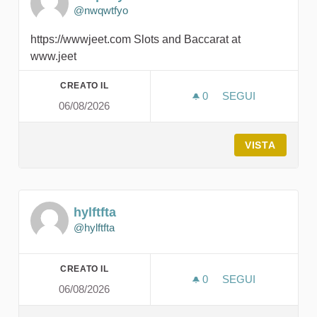
@nwqwtfyo
https://wwwjeet.com Slots and Baccarat at
www.jeet
CREATO IL
0
0 SOSTENITORI
SEGUI
06/08/2026
NWQWTFYO
VISTA
hylftfta
@hylftfta
CREATO IL
0
0 SOSTENITORI
SEGUI
06/08/2026
HYLFTFTA