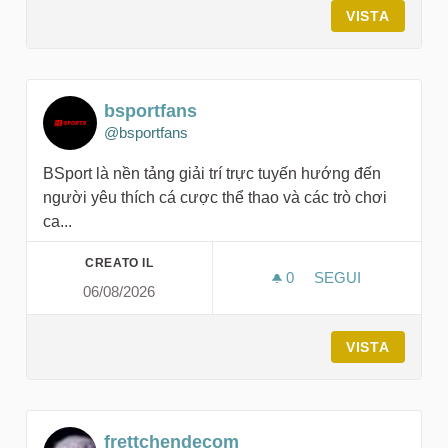
VISTA
bsportfans
@bsportfans
BSport là nền tảng giải trí trực tuyến hướng đến
người yêu thích cá cược thể thao và các trò chơi
ca...
CREATO IL
0
0 SOSTENITORI
SEGUI
06/08/2026
BSPORTFANS
VISTA
frettchendecom