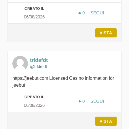
CREATO IL
0
0 SOSTENITORI
SEGUI
06/08/2026
SPINANIALU
VISTA
trldefdt
@trldefdt
https://jeebut.com Licensed Casino Information for
jeebut
CREATO IL
0
0 SOSTENITORI
SEGUI
06/08/2026
TRLDEFDT
VISTA