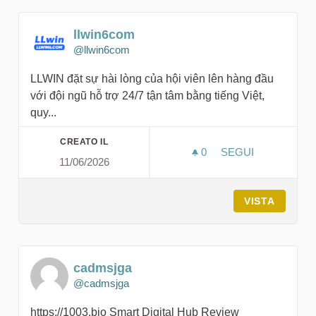
llwin6com
@llwin6com
LLWIN đặt sự hài lòng của hội viên lên hàng đầu
với đội ngũ hỗ trợ 24/7 tận tâm bằng tiếng Việt,
quy...
CREATO IL
0
0 SOSTENITORI
SEGUI
11/06/2026
LLWIN6COM
VISTA
cadmsjga
@cadmsjga
https://1003.bio Smart Digital Hub Review