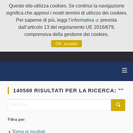
Questo sito utilizza cookies. Se continui la navigazione
significa che approvi i nostri termini di utilizzo dei cookies.
Per saperne di più, leggi l’
informativa
prevista
(Collegamento e
dall’articolo 13 del regolamento UE 2016/679,
comprensiva della gestione dei cookies.
OK, accetto
140569 RISULTATI PER LA RICERCA: ""
Filtra per:
Torna ai risultati