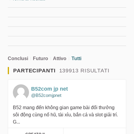
Conclusi
Futuro
Attivo
Tutti
PARTECIPANTI
139913 RISULTATI
B52com jp net
@B52comjpnet
B52 mang đến không gian game bài đổi thưởng
sôi động cùng nổ hũ, tài xỉu, bắn cá và slot giải trí.
G...