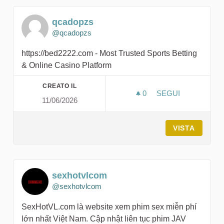
qcadopzs
@qcadopzs
https://bed2222.com - Most Trusted Sports Betting
& Online Casino Platform
CREATO IL
0
0 SOSTENITORI
SEGUI
11/06/2026
QCADOPZS
VISTA
sexhotvlcom
@sexhotvlcom
SexHotVL.com là website xem phim sex miễn phí
lớn nhất Việt Nam. Cập nhật liên tục phim JAV