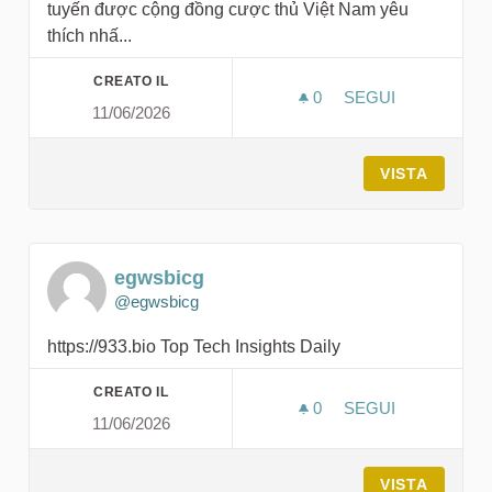
tuyến được cộng đồng cược thủ Việt Nam yêu
thích nhấ...
CREATO IL
0
0 SOSTENITORI
SEGUI
11/06/2026
HITCLUB
VISTA
egwsbicg
@egwsbicg
https://933.bio Top Tech Insights Daily
CREATO IL
0
0 SOSTENITORI
SEGUI
11/06/2026
EGWSBICG
VISTA