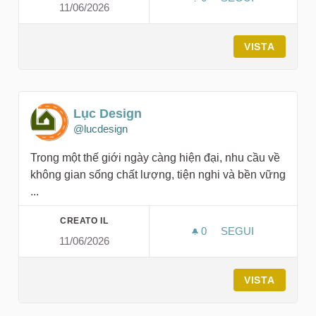
11/06/2026
NOHU90ZACOM
VISTA
Lục Design
@lucdesign
Trong một thế giới ngày càng hiện đại, nhu cầu về
không gian sống chất lượng, tiện nghi và bền vững
...
CREATO IL
0
0 SOSTENITORI
SEGUI
11/06/2026
LỤC DESIGN
VISTA