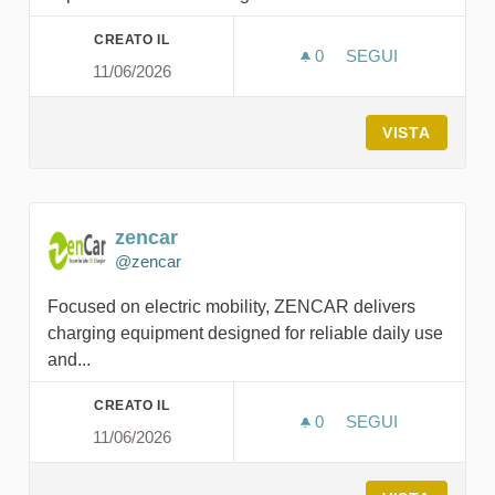
CREATO IL
0
0 SOSTENITORI
SEGUI
11/06/2026
CADMSJGA
VISTA
zencar
@zencar
Focused on electric mobility, ZENCAR delivers
charging equipment designed for reliable daily use
and...
CREATO IL
0
0 SOSTENITORI
SEGUI
11/06/2026
ZENCAR