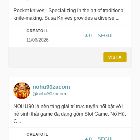
Pocket knives - Specializing in the art of traditional
knife-making, Susa Knives provides a diverse ...
CREATO IL
0
0 SOSTENITORI
SEGUI
11/06/2026
SUSAKNIVES
VISTA
nohu90zacom
@nohu90zacom
NOHU90 là nền tảng giải trí trực tuyến nổi bật với
hệ sinh thái game đa dạng gồm Slot Game, Nổ Hũ,
C...
CREATO IL
0
0 SOSTENITORI
SEGUI