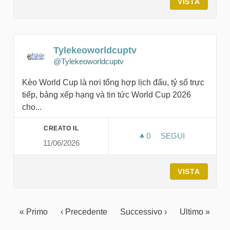
VISTA
Tylekeoworldcuptv
@Tylekeoworldcuptv
Kèo World Cup là nơi tổng hợp lịch đấu, tỷ số trực
tiếp, bảng xếp hạng và tin tức World Cup 2026
cho...
CREATO IL
0
0 SOSTENITORI
SEGUI
11/06/2026
TYLEKEOWORLD
VISTA
« Primo
‹ Precedente
Successivo ›
Ultimo »