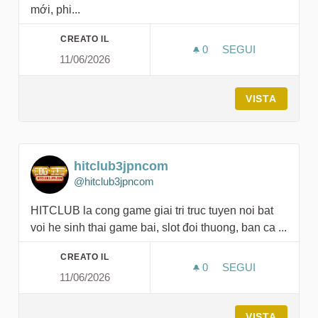
mới, phi...
CREATO IL
0
0 SOSTENITORI
SEGUI
11/06/2026
SEXHOTVLCOM
VISTA
hitclub3jpncom
@hitclub3jpncom
HITCLUB la cong game giai tri truc tuyen noi bat
voi he sinh thai game bai, slot đoi thuong, ban ca ...
CREATO IL
0
0 SOSTENITORI
SEGUI
11/06/2026
HITCLUB3JPNCO
VISTA