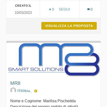
CREATO IL
8
8 SOSTENITORI
SEGUI
0
10/03/2023
FAB LAB OLBIA
VISUALIZZA LA PROPOSTA
FAB LA
MR8
ITIOlbia_
Nome e Cognome Marilisa Pischedda
Descrizione del proprio ambito di attività