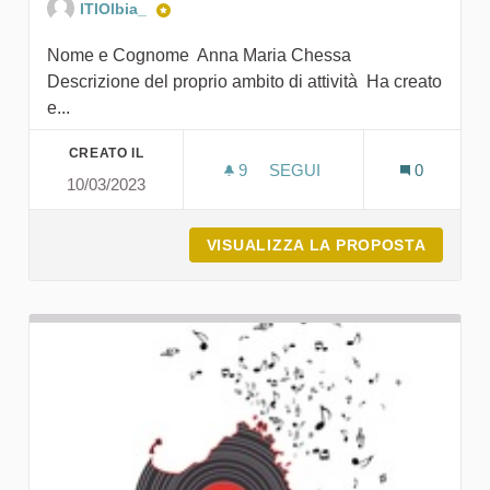
ITIOlbia_
Nome e Cognome Anna Maria Chessa
Descrizione del proprio ambito di attività Ha creato
e...
CREATO IL
9
9 SOSTENITORI
SEGUI
0
10/03/2023
ASSOCIAZIONE AGORÀ
VISUALIZZA LA PROPOSTA
ASSOCI