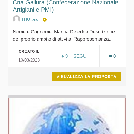
Cna Gallura (Confederazione Nazionale
Artigiani e PMI)
ITIOlbia_
Nome e Cognome Marina Deledda Descrizione
del proprio ambito di attività Rappresentanza...
CREATO IL
9
9 SOSTENITORI
SEGUI
0
10/03/2023
CNA GALLURA (CONFEDERA
VISUALIZZA LA PROPOSTA
CNA GA