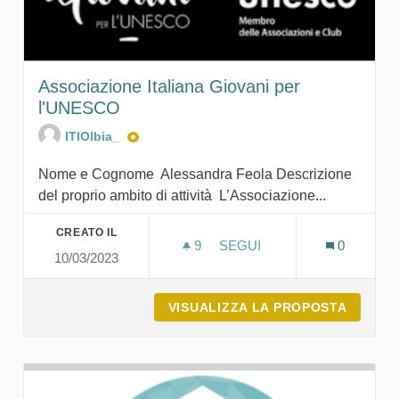
Associazione Italiana Giovani per
l'UNESCO
ITIOlbia_
Nome e Cognome Alessandra Feola Descrizione
del proprio ambito di attività L’Associazione...
CREATO IL
9
9 SOSTENITORI
SEGUI
0
10/03/2023
ASSOCIAZIONE ITALIANA 
VISUALIZZA LA PROPOSTA
ASSOCI