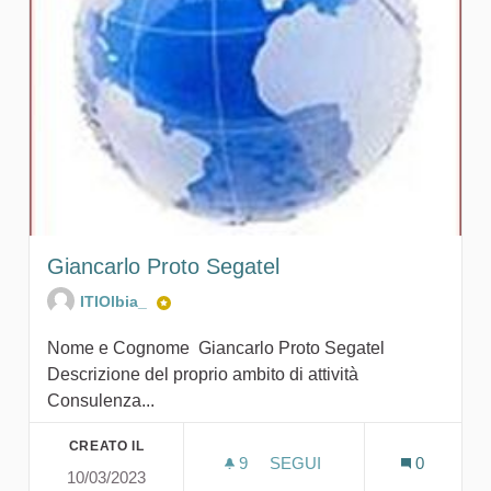
Giancarlo Proto Segatel
ITIOlbia_
Nome e Cognome Giancarlo Proto Segatel
Descrizione del proprio ambito di attività
Consulenza...
CREATO IL
9
9 SOSTENITORI
SEGUI
0
10/03/2023
GIANCARLO PROTO SEGA