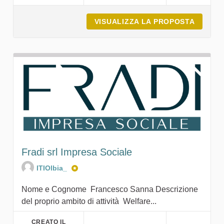
VISUALIZZA LA PROPOSTA
GIANC
Fradi srl Impresa Sociale
ITIOlbia_
Nome e Cognome Francesco Sanna Descrizione
del proprio ambito di attività Welfare...
CREATO IL