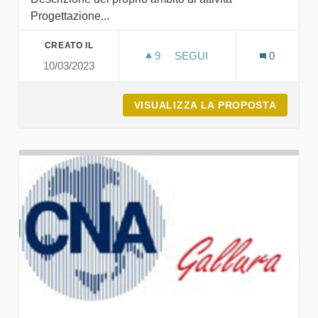
Progettazione...
CREATO IL
9
9 SOSTENITORI
SEGUI
0
10/03/2023
MR8
VISUALIZZA LA PROPOSTA
MR8