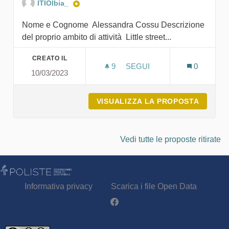
ITIOlbia_
Nome e Cognome Alessandra Cossu Descrizione
del proprio ambito di attività Little street...
CREATO IL
9
9 SOSTENITORI
SEGUI
0
10/03/2023
LITTLE STREET
VISUALIZZA LA PROPOSTA
LITTLE
Vedi tutte le proposte ritirate
Informativa privacy
Scarica i file Open Data
Partecipa - Poliste su Facebook