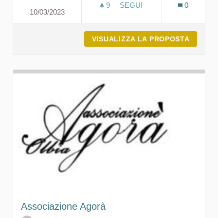
9
9 SOSTENITORI
SEGUI
0
10/03/2023
FRADI SRL IMPRESA SOCI
VISUALIZZA LA PROPOSTA
FRADI 
Associazione Agorà