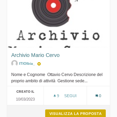
Archivio Mario Cervo
ITIOlbia_
Nome e Cognome Ottavio Cervo Descrizione del
proprio ambito di attività Gestione sede...
CREATO IL
9
9 SOSTENITORI
SEGUI
0
10/03/2023
ARCHIVIO MARIO CERVO
VISUALIZZA LA PROPOSTA
ARCHIV