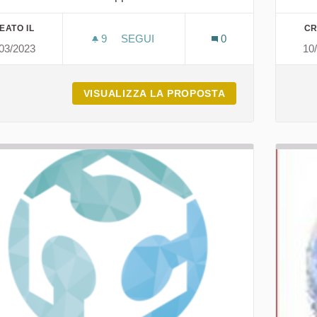
EATO IL
CR
9
9 SOSTENITORI
SEGUI
0
03/2023
10
CNA GALLURA (CONFEDERAZIONE NAZ
VISUALIZZA LA PROPOSTA
CNA GALLURA (C