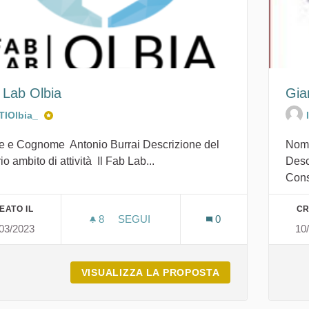
 Lab Olbia
Gia
ITIOlbia_
 e Cognome Antonio Burrai Descrizione del
Nome
io ambito di attività Il Fab Lab...
Desc
Cons
EATO IL
CR
8
8 SOSTENITORI
SEGUI
0
03/2023
10
FAB LAB OLBIA
VISUALIZZA LA PROPOSTA
FAB LAB OLBIA