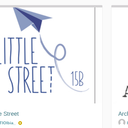
le Street
Arc
ITIOlbia_