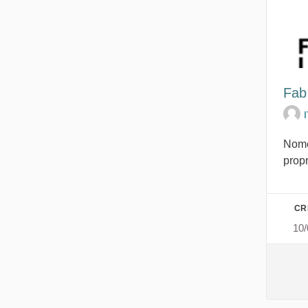
Fab
Nome
propr
CR
10/