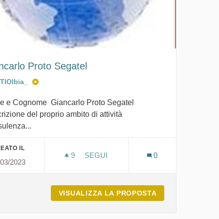
ncarlo Proto Segatel
ITIOlbia_
 e Cognome Giancarlo Proto Segatel
rizione del proprio ambito di attività
ulenza...
EATO IL
9
9 SOSTENITORI
SEGUI
0
/03/2023
GIANCARLO PROTO SEGATEL
VISUALIZZA LA PROPOSTA
GIANCARLO PRO