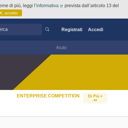
rne di più, leggi l’
informativa
prevista dall’articolo 13 del
(Collegamento esterno)
K, accetto
ca
Registrati
Accedi
Aiuto
ENTERPRISE COMPETITION
Di Più