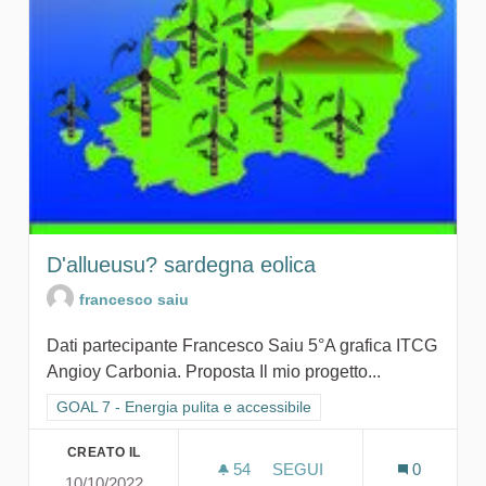
D'allueusu? sardegna eolica
francesco saiu
Dati partecipante Francesco Saiu 5°A grafica ITCG
Angioy Carbonia. Proposta Il mio progetto...
Filtra i risultati per categoria: GOAL 7 - Energia pulita e accessi
GOAL 7 - Energia pulita e accessibile
CREATO IL
54
54 SOSTENITORI
SEGUI
0
10/10/2022
D'ALLUEUSU? SARDEGNA 