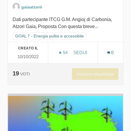
gaiaatzorii
Dati partecipante ITCG G.M. Angioj di Carbonia,
Atzori Gaia, Proposta Con questa breve...
Filtra i risultati per categoria: GOAL 7 - Energia pulita e accessi
GOAL 7 - Energia pulita e accessibile
CREATO IL
54
54 SOSTENITORI
SEGUI
0
10/10/2022
ACCENDIAMO IL SOSTENIB
19
Votazioni disabilitate
VOTI