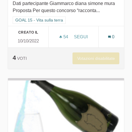
Dati partecipante Giammarco diana simone mura
Proposta Per questo concorso “racconta...
Filtra i risultati per categoria: GOAL 15 - Vita sulla terra
GOAL 15 - Vita sulla terra
CREATO IL
54
54 SOSTENITORI
SEGUI
0
10/10/2022
SAVE THE WORLD
4
Votazioni disabilitate
VOTI