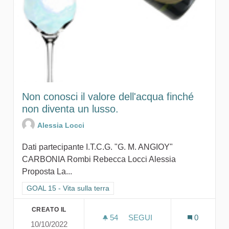
Non conosci il valore dell'acqua finché
non diventa un lusso.
Alessia Locci
Dati partecipante I.T.C.G. "G. M. ANGIOY"
CARBONIA Rombi Rebecca Locci Alessia
Proposta La...
Filtra i risultati per categoria: GOAL 15 - Vita sulla terra
GOAL 15 - Vita sulla terra
CREATO IL
54
54 SOSTENITORI
SEGUI
0
10/10/2022
NON CONOSCI IL VALORE 