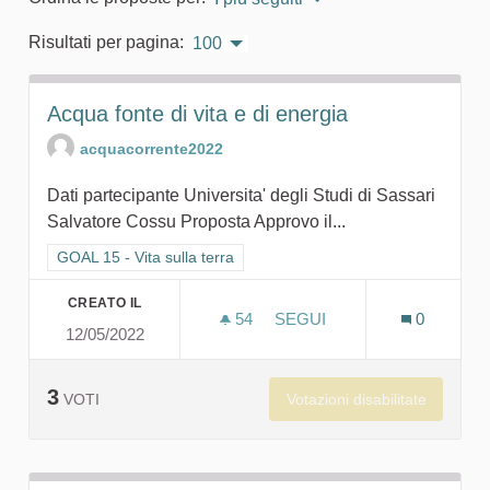
Risultati per pagina:
100
Acqua fonte di vita e di energia
acquacorrente2022
Dati partecipante Universita' degli Studi di Sassari
Salvatore Cossu Proposta Approvo il...
Filtra i risultati per categoria: GOAL 15 - Vita sulla terra
GOAL 15 - Vita sulla terra
CREATO IL
54
54 SOSTENITORI
SEGUI
0
12/05/2022
ACQUA FONTE DI VITA E D
3
Votazioni disabilitate
VOTI