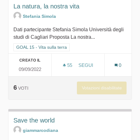
La natura, la nostra vita
Stefania Simola
Dati partecipante Stefania Simola Università degli
studi di Cagliari Proposta La nostra...
Filtra i risultati per categoria: GOAL 15 - Vita sulla terra
GOAL 15 - Vita sulla terra
CREATO IL
55
55 SOSTENITORI
SEGUI
0
09/09/2022
LA NATURA, LA NOSTRA VI
6
Votazioni disabilitate
VOTI
Save the world
giammarcodiana