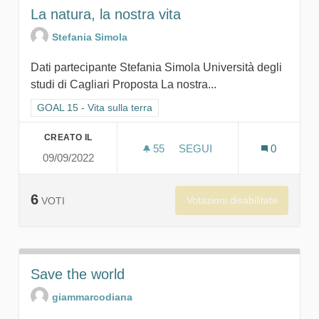
La natura, la nostra vita
Stefania Simola
Dati partecipante Stefania Simola Università degli
studi di Cagliari Proposta La nostra...
Filtra i risultati per categoria: GOAL 15 - Vita sulla terra
GOAL 15 - Vita sulla terra
CREATO IL
55
55 SOSTENITORI
SEGUI
0
09/09/2022
LA NATURA, LA NOSTRA VI
6
Votazioni disabilitate
VOTI
Save the world
giammarcodiana