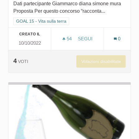
Dati partecipante Giammarco diana simone mura
Proposta Per questo concorso “racconta...
Filtra i risultati per categoria: GOAL 15 - Vita sulla terra
GOAL 15 - Vita sulla terra
CREATO IL
54
54 SOSTENITORI
SEGUI
0
10/10/2022
SAVE THE WORLD
4
Votazioni disabilitate
VOTI