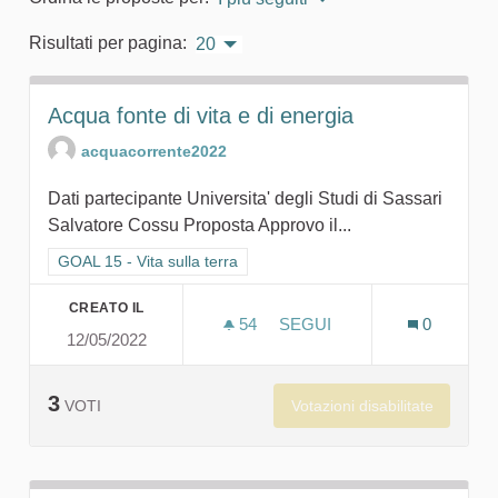
Risultati per pagina:
20
Acqua fonte di vita e di energia
acquacorrente2022
Dati partecipante Universita' degli Studi di Sassari
Salvatore Cossu Proposta Approvo il...
Filtra i risultati per categoria: GOAL 15 - Vita sulla terra
GOAL 15 - Vita sulla terra
CREATO IL
54
54 SOSTENITORI
SEGUI
0
12/05/2022
ACQUA FONTE DI VITA E D
3
Votazioni disabilitate
VOTI