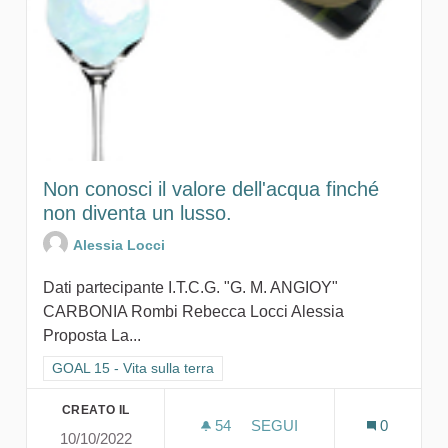
Non conosci il valore dell'acqua finché
non diventa un lusso.
Alessia Locci
Dati partecipante I.T.C.G. "G. M. ANGIOY"
CARBONIA Rombi Rebecca Locci Alessia
Proposta La...
Filtra i risultati per categoria: GOAL 15 - Vita sulla terra
GOAL 15 - Vita sulla terra
CREATO IL
54
54 SOSTENITORI
SEGUI
0
10/10/2022
NON CONOSCI IL VALORE 