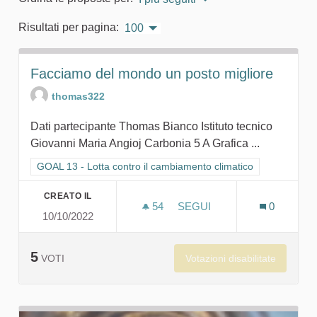
Risultati per pagina:
100
Facciamo del mondo un posto migliore
thomas322
Dati partecipante Thomas Bianco Istituto tecnico
Giovanni Maria Angioj Carbonia 5 A Grafica ...
Filtra i risultati per categoria: GOAL 13 - Lotta contro il cambi
GOAL 13 - Lotta contro il cambiamento climatico
CREATO IL
54
54 SOSTENITORI
SEGUI
0
10/10/2022
FACCIAMO DEL MONDO UN
5
Votazioni disabilitate
VOTI