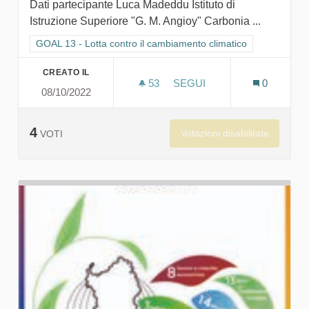
Dati partecipante Luca Madeddu Istituto di
Istruzione Superiore "G. M. Angioy" Carbonia ...
Filtra i risultati per categoria: GOAL 13 - Lotta contro il cambi
GOAL 13 - Lotta contro il cambiamento climatico
CREATO IL
53
53 SOSTENITORI
SEGUI
0
08/10/2022
VUOI DAVVERO OSSERVARE
4
Votazioni disabilitate
VOTI