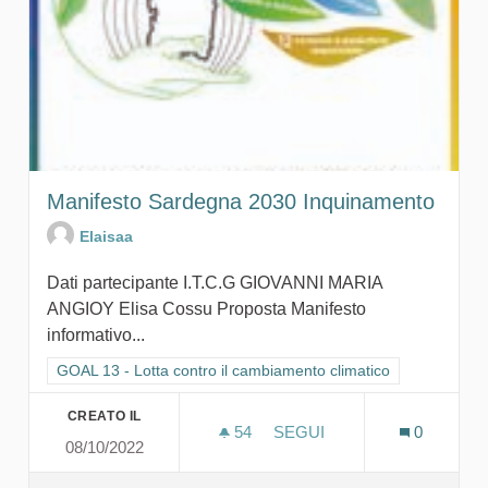
Manifesto Sardegna 2030 Inquinamento
Elaisaa
Dati partecipante I.T.C.G GIOVANNI MARIA
ANGIOY Elisa Cossu Proposta Manifesto
informativo...
Filtra i risultati per categoria: GOAL 13 - Lotta contro il cambi
GOAL 13 - Lotta contro il cambiamento climatico
CREATO IL
54
54 SOSTENITORI
SEGUI
0
08/10/2022
MANIFESTO SARDEGNA 20