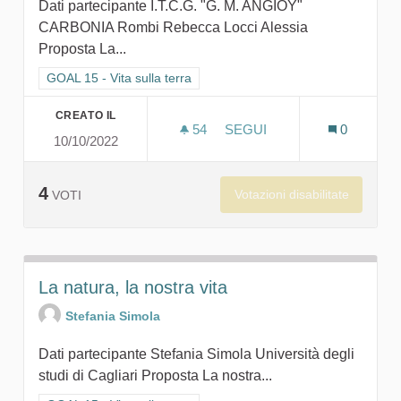
Dati partecipante I.T.C.G. "G. M. ANGIOY"
CARBONIA Rombi Rebecca Locci Alessia
Proposta La...
Filtra i risultati per categoria: GOAL 15 - Vita sulla terra
GOAL 15 - Vita sulla terra
CREATO IL
54
54 SOSTENITORI
SEGUI
0
10/10/2022
NON CONOSCI IL VALORE 
4
Votazioni disabilitate
VOTI
La natura, la nostra vita
Stefania Simola
Dati partecipante Stefania Simola Università degli
studi di Cagliari Proposta La nostra...