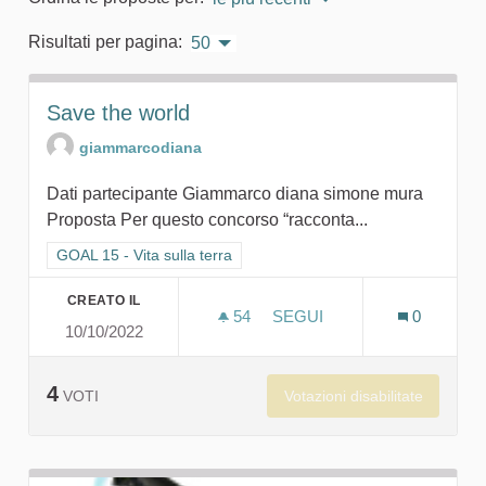
Risultati per pagina:
50
Save the world
giammarcodiana
Dati partecipante Giammarco diana simone mura
Proposta Per questo concorso “racconta...
Filtra i risultati per categoria: GOAL 15 - Vita sulla terra
GOAL 15 - Vita sulla terra
CREATO IL
54
54 SOSTENITORI
SEGUI
0
10/10/2022
SAVE THE WORLD
4
Votazioni disabilitate
VOTI