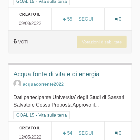
Filtra i risultati per categoria: GOAL 15 - Vita sulla terra
GOAL 15 - Vita sulla terra
CREATO IL
55
55 SOSTENITORI
SEGUI
0
09/09/2022
LA NATURA, LA NOSTRA VI
6
Votazioni disabilitate
VOTI
Acqua fonte di vita e di energia
acquacorrente2022
Dati partecipante Universita' degli Studi di Sassari
Salvatore Cossu Proposta Approvo il...
Filtra i risultati per categoria: GOAL 15 - Vita sulla terra
GOAL 15 - Vita sulla terra
CREATO IL
54
54 SOSTENITORI
SEGUI
0
12/05/2022
ACQUA FONTE DI VITA E D