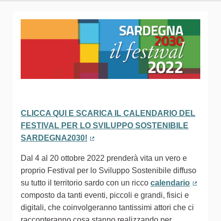
CLICCA QUI E SCARICA IL CALENDARIO DEL
FESTIVAL PER LO SVILUPPO SOSTENIBILE
SARDEGNA2030!
(Collegamento esterno)
Dal 4 al 20 ottobre 2022 prenderà vita un vero e
proprio Festival per lo Sviluppo Sostenibile diffuso
su tutto il territorio sardo con un ricco
calendario
(Colleg
composto da tanti eventi, piccoli e grandi, fisici e
digitali, che coinvolgeranno tantissimi attori che ci
racconteranno cosa stanno realizzando per