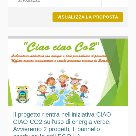
27/09/2022
LA TRANSIZIONE ENERGET
VISUALIZZA LA PROPOSTA
LA TRA
Il progetto rientra nell'iniziativa CIAO
CIAO CO2 sull'uso di energia verde.
Avvieremo 2 progetti, Il pannello