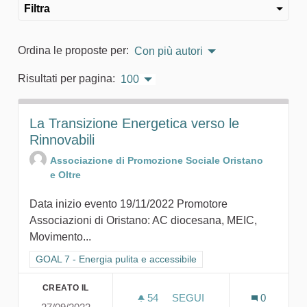
Filtra
Ordina le proposte per:
Con più autori
Risultati per pagina:
100
La Transizione Energetica verso le
Rinnovabili
Associazione di Promozione Sociale Oristano
e Oltre
Data inizio evento 19/11/2022 Promotore
Associazioni di Oristano: AC diocesana, MEIC,
Movimento...
Filtra i risultati per categoria: GOAL 7 - Energia pulita e accessi
GOAL 7 - Energia pulita e accessibile
CREATO IL
54
54 SOSTENITORI
SEGUI
0