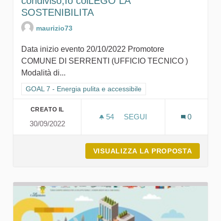
condiviso,Io colLEGO LA
SOSTENIBILITA
maurizio73
Data inizio evento 20/10/2022 Promotore
COMUNE DI SERRENTI (UFFICIO TECNICO )
Modalità di...
Filtra i risultati per categoria: GOAL 7 - Energia pulita e accessi
GOAL 7 - Energia pulita e accessibile
CREATO IL
54
54 SOSTENITORI
SEGUI
0
30/09/2022
IL PROGETTO RIENTRA NEL
VISUALIZZA LA PROPOSTA
IL PRO