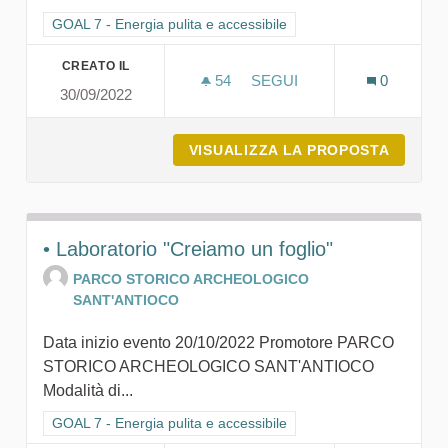
Filtra i risultati per categoria: GOAL 7 - Energia pulita e accessi
GOAL 7 - Energia pulita e accessibile
CREATO IL
54
54 SOSTENITORI
SEGUI
0
30/09/2022
COMUNITÀ ENERGETICHE: L
VISUALIZZA LA PROPOSTA
COMUNI
• Laboratorio "Creiamo un foglio"
PARCO STORICO ARCHEOLOGICO
SANT'ANTIOCO
Data inizio evento 20/10/2022 Promotore PARCO
STORICO ARCHEOLOGICO SANT'ANTIOCO
Modalità di...
Filtra i risultati per categoria: GOAL 7 - Energia pulita e accessi
GOAL 7 - Energia pulita e accessibile