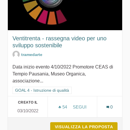
Ventitrenta - rassegna video per uno
sviluppo sostenibile
tramedarte
Data inizio evento 4/10/2022 Promotore CEAS di
Tempio Pausania, Museo Organica,
associazione...
Filtra i risultati per categoria: GOAL 4 - Istruzione di qualità
GOAL 4 - Istruzione di qualità
CREATO IL
54
54 SOSTENITORI
SEGUI
0
03/10/2022
VENTITRENTA - RASSEGNA
VISUALIZZA LA PROPOSTA
VENTIT