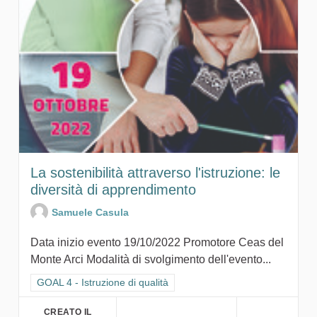
La sostenibilità attraverso l'istruzione: le
diversità di apprendimento
Samuele Casula
Data inizio evento 19/10/2022 Promotore Ceas del
Monte Arci Modalità di svolgimento dell'evento...
Filtra i risultati per categoria: GOAL 4 - Istruzione di qualità
GOAL 4 - Istruzione di qualità
CREATO IL