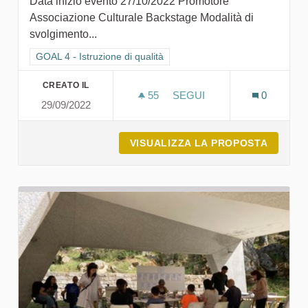
Data inizio evento 27/10/2022 Promotore
Associazione Culturale Backstage Modalità di
svolgimento...
Filtra i risultati per categoria: GOAL 4 - Istruzione di qualità
GOAL 4 - Istruzione di qualità
CREATO IL
55
55 SOSTENITORI
SEGUI
0
29/09/2022
FESTIVAL CREUZA DE MA 
VISUALIZZA LA PROPOSTA
FESTIV