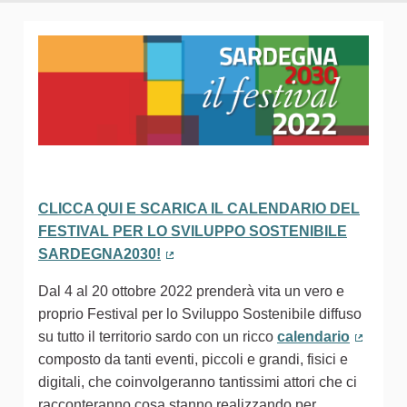
CLICCA QUI E SCARICA IL CALENDARIO DEL
FESTIVAL PER LO SVILUPPO SOSTENIBILE
SARDEGNA2030!
(Collegamento esterno)
Dal 4 al 20 ottobre 2022 prenderà vita un vero e
proprio Festival per lo Sviluppo Sostenibile diffuso
su tutto il territorio sardo con un ricco
calendario
(Colleg
composto da tanti eventi, piccoli e grandi, fisici e
digitali, che coinvolgeranno tantissimi attori che ci
racconteranno cosa stanno realizzando per