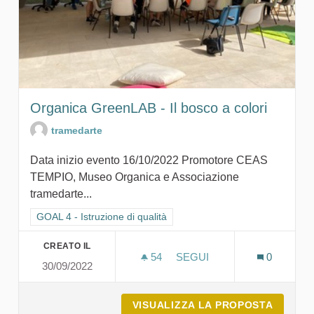
Organica GreenLAB - Il bosco a colori
tramedarte
Data inizio evento 16/10/2022 Promotore CEAS
TEMPIO, Museo Organica e Associazione
tramedarte...
Filtra i risultati per categoria: GOAL 4 - Istruzione di qualità
GOAL 4 - Istruzione di qualità
CREATO IL
54
54 SOSTENITORI
SEGUI
0
30/09/2022
ORGANICA GREENLAB - IL
VISUALIZZA LA PROPOSTA
ORGANI