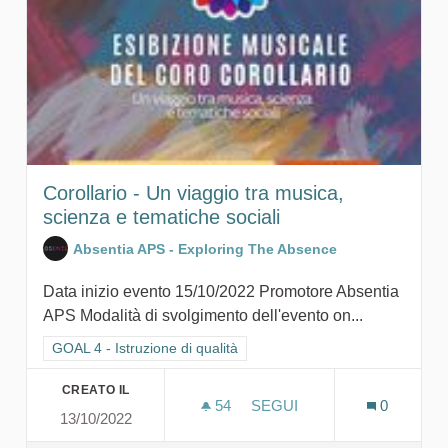
Corollario - Un viaggio tra musica,
scienza e tematiche sociali
Absentia APS - Exploring The Absence
Data inizio evento 15/10/2022 Promotore Absentia
APS Modalità di svolgimento dell'evento on...
Filtra i risultati per categoria: GOAL 4 - Istruzione di qualità
GOAL 4 - Istruzione di qualità
CREATO IL
54
54 SOSTENITORI
SEGUI
0
13/10/2022
COROLLARIO - UN VIAGGIO