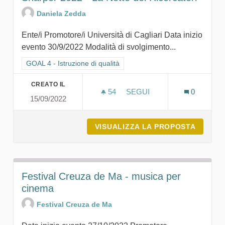
Daniela Zedda
Ente/i Promotore/i Università di Cagliari Data inizio
evento 30/9/2022 Modalità di svolgimento...
Filtra i risultati per categoria: GOAL 4 - Istruzione di qualità
GOAL 4 - Istruzione di qualità
CREATO IL
54
54 SOSTENITORI
SEGUI
0
15/09/2022
SHARPER 2022 - LA NOTTE
VISUALIZZA LA PROPOSTA
SHARPE
Festival Creuza de Ma - musica per
cinema
Festival Creuza de Ma