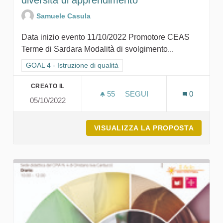
diversità di apprendimento
Samuele Casula
Data inizio evento 11/10/2022 Promotore CEAS
Terme di Sardara Modalità di svolgimento...
Filtra i risultati per categoria: GOAL 4 - Istruzione di qualità
GOAL 4 - Istruzione di qualità
CREATO IL
55
55 SOSTENITORI
SEGUI
0
05/10/2022
LA SOSTENIBILITÀ ATTRAV
VISUALIZZA LA PROPOSTA
LA SOS