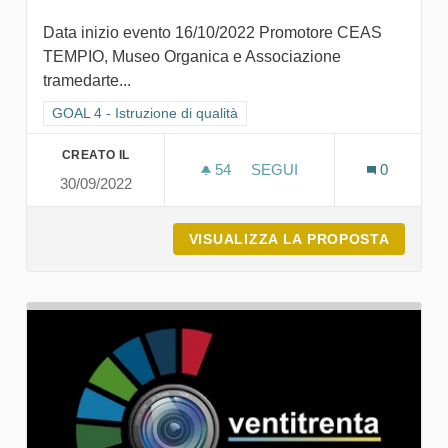
Data inizio evento 16/10/2022 Promotore CEAS
TEMPIO, Museo Organica e Associazione
tramedarte...
Filtra i risultati per categoria: GOAL 4 - Istruzione di qualità
GOAL 4 - Istruzione di qualità
CREATO IL
54
54 SOSTENITORI
SEGUI
0
30/09/2022
MUSEO ORGANICA - ARTE 
VISUALIZZA LA PROPOSTA
MUSEO 