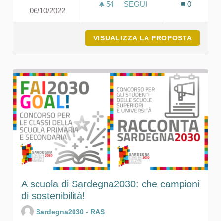
54
54 SOSTENITORI
SEGUI
0
06/10/2022
LA SOSTENIBILITÀ ATTRAV
VISUALIZZA LA PROPOSTA
LA SOS
A scuola di Sardegna2030: che campioni
di sostenibilità!
Sardegna2030 - RAS