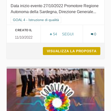
Data inizio evento 27/10/2022 Promotore Regione
Autonoma della Sardegna, Direzione Generale...
Filtra i risultati per categoria: GOAL 4 - Istruzione di qualità
GOAL 4 - Istruzione di qualità
CREATO IL
54
54 SOSTENITORI
SEGUI
0
11/10/2022
A SCUOLA DI SARDEGNA203
VISUALIZZA LA PROPOSTA
A SCUO