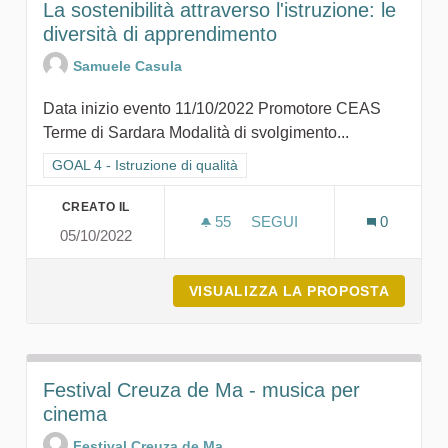
La sostenibilità attraverso l'istruzione: le
diversità di apprendimento
Samuele Casula
Data inizio evento 11/10/2022 Promotore CEAS
Terme di Sardara Modalità di svolgimento...
Filtra i risultati per categoria: GOAL 4 - Istruzione di qualità
GOAL 4 - Istruzione di qualità
CREATO IL
55
55 SOSTENITORI
SEGUI
0
05/10/2022
LA SOSTENIBILITÀ ATTRAV
VISUALIZZA LA PROPOSTA
LA SOS
Festival Creuza de Ma - musica per
cinema
Festival Creuza de Ma