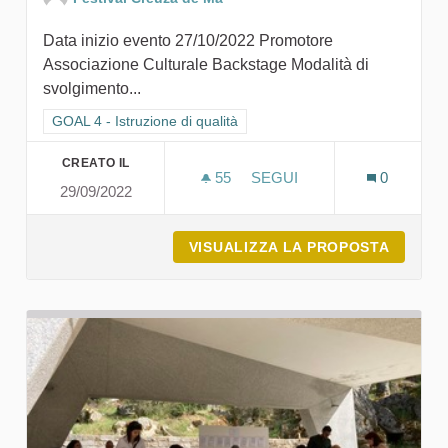
Data inizio evento 27/10/2022 Promotore
Associazione Culturale Backstage Modalità di
svolgimento...
Filtra i risultati per categoria: GOAL 4 - Istruzione di qualità
GOAL 4 - Istruzione di qualità
CREATO IL
55
55 SOSTENITORI
SEGUI
0
29/09/2022
FESTIVAL CREUZA DE MA 
VISUALIZZA LA PROPOSTA
FESTIV