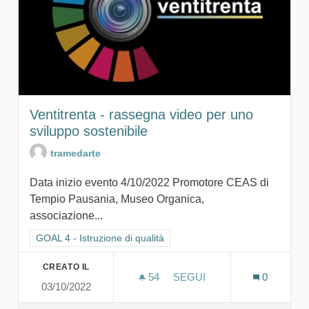
Ventitrenta - rassegna video per uno
sviluppo sostenibile
tramedarte
Data inizio evento 4/10/2022 Promotore CEAS di
Tempio Pausania, Museo Organica,
associazione...
Filtra i risultati per categoria: GOAL 4 - Istruzione di qualità
GOAL 4 - Istruzione di qualità
CREATO IL
54
54 SOSTENITORI
SEGUI
0
03/10/2022
VENTITRENTA - RASSEGNA