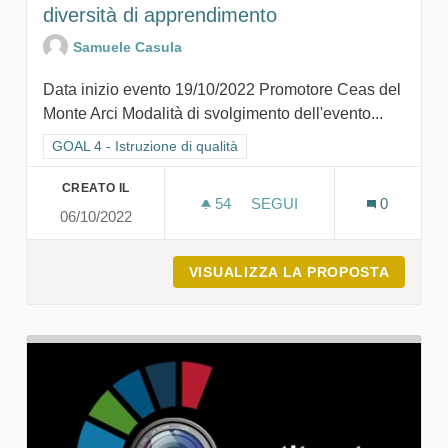
diversità di apprendimento
Samuele Casula
Data inizio evento 19/10/2022 Promotore Ceas del
Monte Arci Modalità di svolgimento dell'evento...
Filtra i risultati per categoria: GOAL 4 - Istruzione di qualità
GOAL 4 - Istruzione di qualità
CREATO IL
54
54 SOSTENITORI
SEGUI
0
06/10/2022
LA SOSTENIBILITÀ ATTRAV
VISUALIZZA LA PROPOSTA
LA SOS