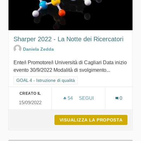
Sharper 2022 - La Notte dei Ricercatori
Daniela Zedda
Ente/i Promotore/i Università di Cagliari Data inizio
evento 30/9/2022 Modalità di svolgimento...
Filtra i risultati per categoria: GOAL 4 - Istruzione di qualità
GOAL 4 - Istruzione di qualità
CREATO IL
54
54 SOSTENITORI
SEGUI
0
15/09/2022
SHARPER 2022 - LA NOTTE
VISUALIZZA LA PROPOSTA
SHARPE