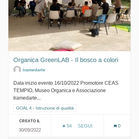
Organica GreenLAB - Il bosco a colori
tramedarte
Data inizio evento 16/10/2022 Promotore CEAS
TEMPIO, Museo Organica e Associazione
tramedarte...
Filtra i risultati per categoria: GOAL 4 - Istruzione di qualità
GOAL 4 - Istruzione di qualità
CREATO IL
54
54 SOSTENITORI
SEGUI
0
30/09/2022
ORGANICA GREENLAB - IL