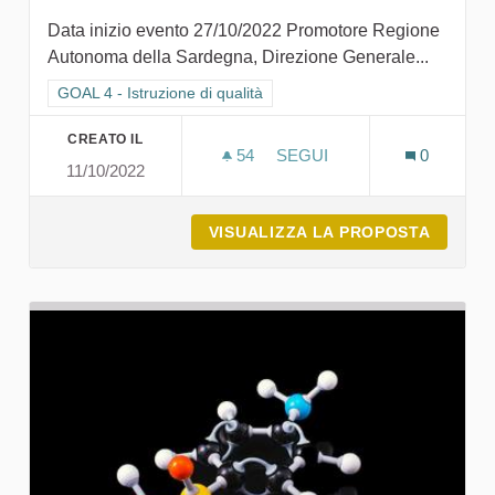
Data inizio evento 27/10/2022 Promotore Regione
Autonoma della Sardegna, Direzione Generale...
Filtra i risultati per categoria: GOAL 4 - Istruzione di qualità
GOAL 4 - Istruzione di qualità
CREATO IL
54
54 SOSTENITORI
SEGUI
0
11/10/2022
A SCUOLA DI SARDEGNA203
VISUALIZZA LA PROPOSTA
A SCUO