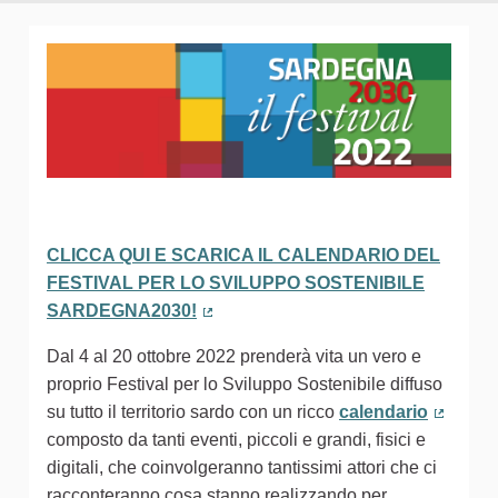
CLICCA QUI E SCARICA IL CALENDARIO DEL
FESTIVAL PER LO SVILUPPO SOSTENIBILE
SARDEGNA2030!
(Collegamento esterno)
Dal 4 al 20 ottobre 2022 prenderà vita un vero e
proprio Festival per lo Sviluppo Sostenibile diffuso
su tutto il territorio sardo con un ricco
calendario
(Colleg
composto da tanti eventi, piccoli e grandi, fisici e
digitali, che coinvolgeranno tantissimi attori che ci
racconteranno cosa stanno realizzando per