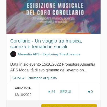
Corollario - Un viaggio tra musica,
scienza e tematiche sociali
Absentia APS - Exploring The Absence
Data inizio evento 15/10/2022 Promotore Absentia
APS Modalità di svolgimento dell'evento on...
Filtra i risultati per categoria: GOAL 4 - Istruzione di qualità
GOAL 4 - Istruzione di qualità
CREATO IL
54
54 SOSTENITORI
SEGUI
0
13/10/2022
COROLLARIO - UN VIAGGIO