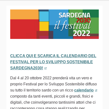
CLICCA QUI E SCARICA IL CALENDARIO DEL
FESTIVAL PER LO SVILUPPO SOSTENIBILE
SARDEGNA2030!
(Collegamento esterno)
Dal 4 al 20 ottobre 2022 prenderà vita un vero e
proprio Festival per lo Sviluppo Sostenibile diffuso
su tutto il territorio sardo con un ricco
calendario
(Colleg
composto da tanti eventi, piccoli e grandi, fisici e
digitali, che coinvolgeranno tantissimi attori che ci
racconteranno cosa stanno realizzando per