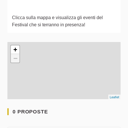
Clicca sulla mappa e visualizza gli eventi del
Festival che si terranno in presenza!
L'elemento seguente è una mappa che presenta gli elementi 
+
−
Leaflet
0 PROPOSTE