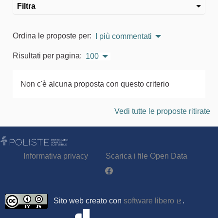
Filtra
Ordina le proposte per:
I più commentati
Risultati per pagina:
100
Non c'è alcuna proposta con questo criterio
Vedi tutte le proposte ritirate
Informativa privacy
Scarica i file Open Data
Partecipa - Poliste su Facebook
Sito web creato con
software libero
.
(Collegamen