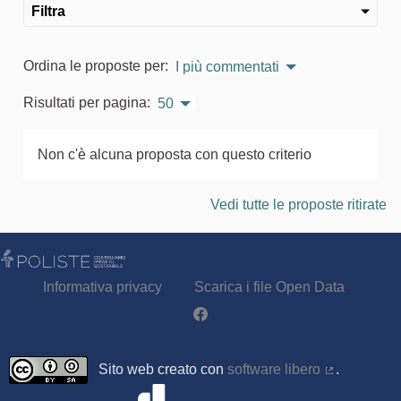
Filtra
Ordina le proposte per:
I più commentati
Risultati per pagina:
50
Non c'è alcuna proposta con questo criterio
Vedi tutte le proposte ritirate
Informativa privacy
Scarica i file Open Data
Partecipa - Poliste su Facebook
Sito web creato con
software libero
.
(Collegamen