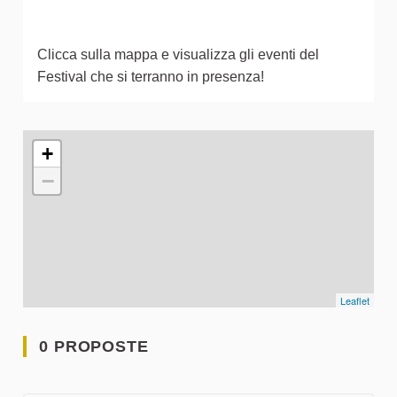
Clicca sulla mappa e visualizza gli eventi del
Festival che si terranno in presenza!
L'elemento seguente è una mappa che presenta gli elementi 
+
−
Leaflet
0 PROPOSTE