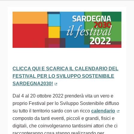
CLICCA QUI E SCARICA IL CALENDARIO DEL
FESTIVAL PER LO SVILUPPO SOSTENIBILE
SARDEGNA2030!
(Collegamento esterno)
Dal 4 al 20 ottobre 2022 prenderà vita un vero e
proprio Festival per lo Sviluppo Sostenibile diffuso
su tutto il territorio sardo con un ricco
calendario
(Colleg
composto da tanti eventi, piccoli e grandi, fisici e
digitali, che coinvolgeranno tantissimi attori che ci
racconteranno cosa stanno realizzando per