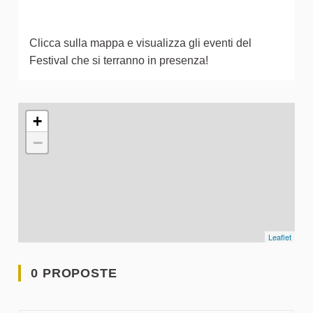
Clicca sulla mappa e visualizza gli eventi del
Festival che si terranno in presenza!
L'elemento seguente è una mappa che presenta gli elementi 
+
−
Leaflet
0 PROPOSTE