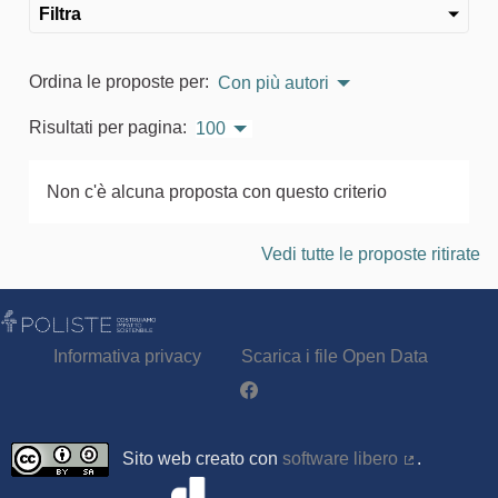
Filtra
Ordina le proposte per:
Con più autori
Risultati per pagina:
100
Non c'è alcuna proposta con questo criterio
Vedi tutte le proposte ritirate
Informativa privacy
Scarica i file Open Data
Partecipa - Poliste su Facebook
Sito web creato con
software libero
.
(Collegamen