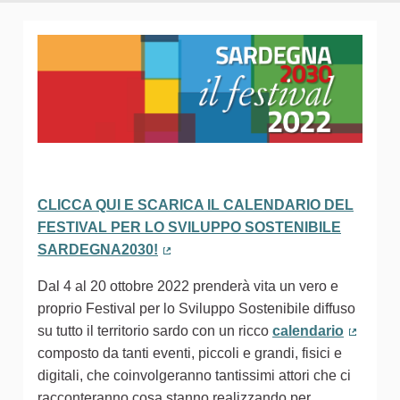
CLICCA QUI E SCARICA IL CALENDARIO DEL
FESTIVAL PER LO SVILUPPO SOSTENIBILE
SARDEGNA2030!
(Collegamento esterno)
Dal 4 al 20 ottobre 2022 prenderà vita un vero e
proprio Festival per lo Sviluppo Sostenibile diffuso
su tutto il territorio sardo con un ricco
calendario
(Colleg
composto da tanti eventi, piccoli e grandi, fisici e
digitali, che coinvolgeranno tantissimi attori che ci
racconteranno cosa stanno realizzando per