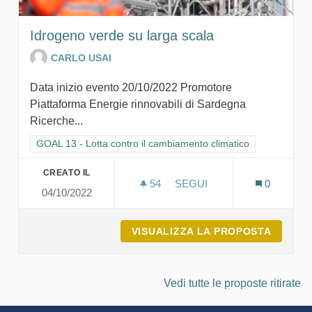
Idrogeno verde su larga scala
CARLO USAI
Data inizio evento 20/10/2022 Promotore
Piattaforma Energie rinnovabili di Sardegna
Ricerche...
Filtra i risultati per categoria: GOAL 13 - Lotta contro il cambi
GOAL 13 - Lotta contro il cambiamento climatico
CREATO IL
54
54 SOSTENITORI
SEGUI
0
04/10/2022
IDROGENO VERDE SU LAR
VISUALIZZA LA PROPOSTA
IDROGE
Vedi tutte le proposte ritirate