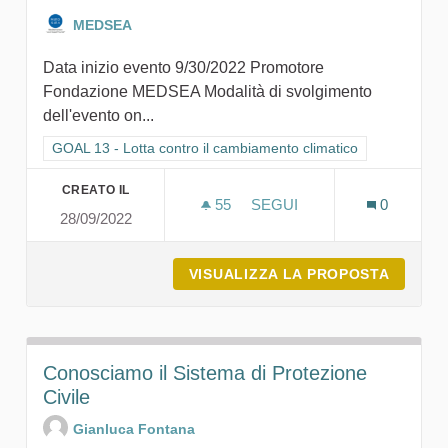
MEDSEA
Data inizio evento 9/30/2022 Promotore
Fondazione MEDSEA Modalità di svolgimento
dell'evento on...
Filtra i risultati per categoria: GOAL 13 - Lotta contro il cambi
GOAL 13 - Lotta contro il cambiamento climatico
CREATO IL
55
55 SOSTENITORI
SEGUI
0
28/09/2022
BLUE WAVES - ADAPT.ACTI
VISUALIZZA LA PROPOSTA
BLUE W
Conosciamo il Sistema di Protezione
Civile
Gianluca Fontana