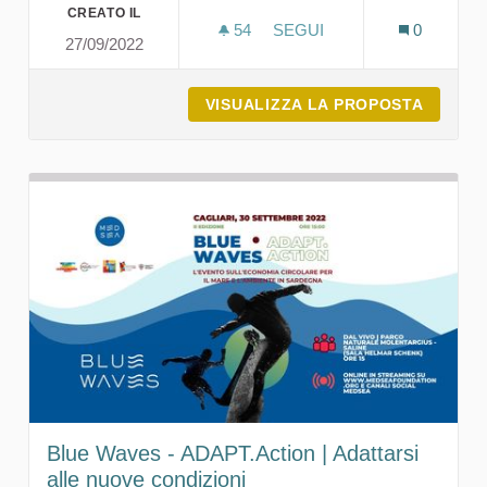
CREATO IL
54
54 SOSTENITORI
SEGUI
0
27/09/2022
RICICLIADI, OLIMPIADI D
VISUALIZZA LA PROPOSTA
RICICL
Blue Waves - ADAPT.Action | Adattarsi
alle nuove condizioni