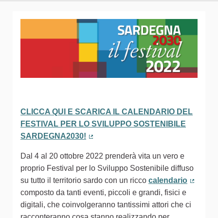
CLICCA QUI E SCARICA IL CALENDARIO DEL
FESTIVAL PER LO SVILUPPO SOSTENIBILE
SARDEGNA2030!
(Collegamento esterno)
Dal 4 al 20 ottobre 2022 prenderà vita un vero e
proprio Festival per lo Sviluppo Sostenibile diffuso
su tutto il territorio sardo con un ricco
calendario
(Colleg
composto da tanti eventi, piccoli e grandi, fisici e
digitali, che coinvolgeranno tantissimi attori che ci
racconteranno cosa stanno realizzando per