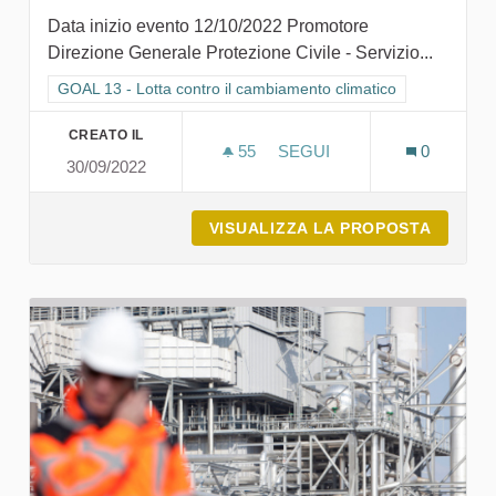
Data inizio evento 12/10/2022 Promotore
Direzione Generale Protezione Civile - Servizio...
Filtra i risultati per categoria: GOAL 13 - Lotta contro il cambi
GOAL 13 - Lotta contro il cambiamento climatico
CREATO IL
55
55 SOSTENITORI
SEGUI
0
30/09/2022
CONOSCIAMO IL SISTEMA 
VISUALIZZA LA PROPOSTA
CONOSC