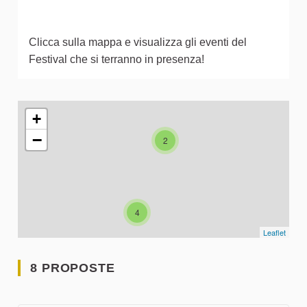
Clicca sulla mappa e visualizza gli eventi del
Festival che si terranno in presenza!
L'elemento seguente è una mappa che presenta gli elementi 
+
−
2
4
Leaflet
8 PROPOSTE