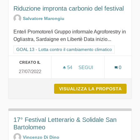
Riduzione impronta carbonio del festival
Salvatore Marongiu
Ente/i Promotore/i Gruppo informale Agroforestry in
Ogliastra, Sardaigne en Libertè Data inizio...
Filtra i risultati per categoria: GOAL 13 - Lotta contro il cambi
GOAL 13 - Lotta contro il cambiamento climatico
CREATO IL
54
54 SOSTENITORI
SEGUI
0
27/07/2022
RIDUZIONE IMPRONTA CAR
VISUALIZZA LA PROPOSTA
RIDUZI
17° Festival Letterario & Solidale San
Bartolomeo
Vincenzo Di Dino