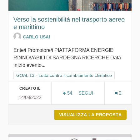
Verso la sostenibilità nel trasporto aereo
e marittimo
CARLO USAI
Ente/i Promotore/i PIATTAFORMA ENERGIE
RINNOVABILI DI SARDEGNA RICERCHE Data
inizio evento...
Filtra i risultati per categoria: GOAL 13 - Lotta contro il cambi
GOAL 13 - Lotta contro il cambiamento climatico
CREATO IL
54
54 SOSTENITORI
SEGUI
0
14/09/2022
VERSO LA SOSTENIBILITÀ
VISUALIZZA LA PROPOSTA
VERSO 