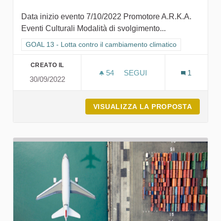
Data inizio evento 7/10/2022 Promotore A.R.K.A.
Eventi Culturali Modalità di svolgimento...
Filtra i risultati per categoria: GOAL 13 - Lotta contro il cambi
GOAL 13 - Lotta contro il cambiamento climatico
CREATO IL
54
54 SOSTENITORI
SEGUI
1
30/09/2022
17° FESTIVAL LETTERARI
VISUALIZZA LA PROPOSTA
17° FE