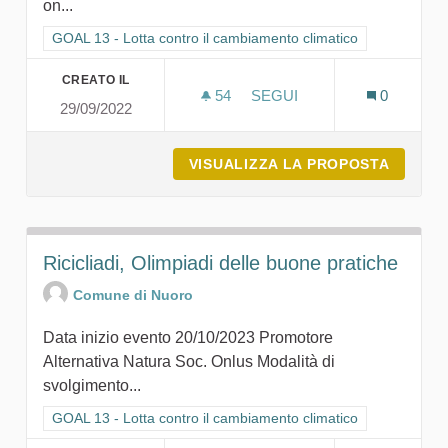
on...
Filtra i risultati per categoria: GOAL 13 - Lotta contro il cambi
GOAL 13 - Lotta contro il cambiamento climatico
CREATO IL
54
54 SOSTENITORI
SEGUI
0
29/09/2022
VIAGGIO VERSO LA SOSTEN
VISUALIZZA LA PROPOSTA
VIAGGI
Ricicliadi, Olimpiadi delle buone pratiche
Comune di Nuoro
Data inizio evento 20/10/2023 Promotore
Alternativa Natura Soc. Onlus Modalità di
svolgimento...
Filtra i risultati per categoria: GOAL 13 - Lotta contro il cambi
GOAL 13 - Lotta contro il cambiamento climatico