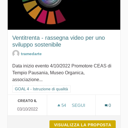
Ventitrenta - rassegna video per uno
sviluppo sostenibile
tramedarte
Data inizio evento 4/10/2022 Promotore CEAS di
Tempio Pausania, Museo Organica,
associazione...
Filtra i risultati per categoria: GOAL 4 - Istruzione di qualità
GOAL 4 - Istruzione di qualità
CREATO IL
54
54 SOSTENITORI
SEGUI
0
03/10/2022
VENTITRENTA - RASSEGNA
VISUALIZZA LA PROPOSTA
VENTIT