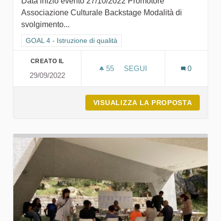
Data inizio evento 27/10/2022 Promotore
Associazione Culturale Backstage Modalità di
svolgimento...
Filtra i risultati per categoria: GOAL 4 - Istruzione di qualità
GOAL 4 - Istruzione di qualità
CREATO IL
55
55 SOSTENITORI
SEGUI
0
29/09/2022
FESTIVAL CREUZA DE MA 
VISUALIZZA LA PROPOSTA
FESTIV