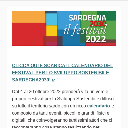
CLICCA QUI E SCARICA IL CALENDARIO DEL
FESTIVAL PER LO SVILUPPO SOSTENIBILE
SARDEGNA2030!
(Collegamento esterno)
Dal 4 al 20 ottobre 2022 prenderà vita un vero e
proprio Festival per lo Sviluppo Sostenibile diffuso
su tutto il territorio sardo con un ricco
calendario
(Colleg
composto da tanti eventi, piccoli e grandi, fisici e
digitali, che coinvolgeranno tantissimi attori che ci
racconteranno cosa stanno realizzando per