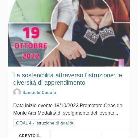
La sostenibilità attraverso l'istruzione: le
diversità di apprendimento
Samuele Casula
Data inizio evento 19/10/2022 Promotore Ceas del
Monte Arci Modalità di svolgimento dell'evento...
Filtra i risultati per categoria: GOAL 4 - Istruzione di qualità
GOAL 4 - Istruzione di qualità
CREATO IL