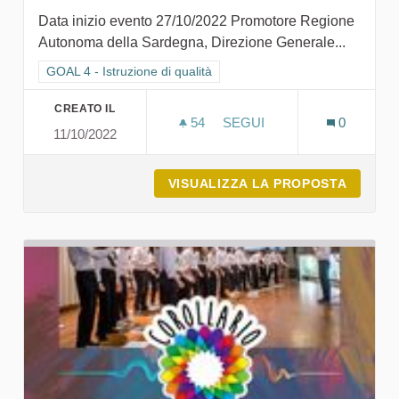
Data inizio evento 27/10/2022 Promotore Regione
Autonoma della Sardegna, Direzione Generale...
Filtra i risultati per categoria: GOAL 4 - Istruzione di qualità
GOAL 4 - Istruzione di qualità
CREATO IL
54
54 SOSTENITORI
SEGUI
0
11/10/2022
A SCUOLA DI SARDEGNA203
VISUALIZZA LA PROPOSTA
A SCUO