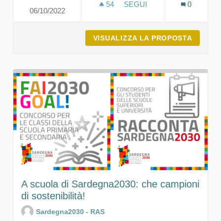
54
54 SOSTENITORI
SEGUI
0
06/10/2022
LA SOSTENIBILITÀ ATTRAV
VISUALIZZA LA PROPOSTA
LA SOS
A scuola di Sardegna2030: che campioni
di sostenibilità!
Sardegna2030 - RAS