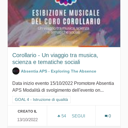
Corollario - Un viaggio tra musica,
scienza e tematiche sociali
Absentia APS - Exploring The Absence
Data inizio evento 15/10/2022 Promotore Absentia
APS Modalità di svolgimento dell'evento on...
Filtra i risultati per categoria: GOAL 4 - Istruzione di qualità
GOAL 4 - Istruzione di qualità
CREATO IL
54
54 SOSTENITORI
SEGUI
0
13/10/2022
COROLLARIO - UN VIAGGIO