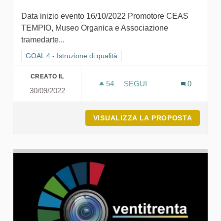
Data inizio evento 16/10/2022 Promotore CEAS
TEMPIO, Museo Organica e Associazione
tramedarte...
Filtra i risultati per categoria: GOAL 4 - Istruzione di qualità
GOAL 4 - Istruzione di qualità
CREATO IL
54
54 SOSTENITORI
SEGUI
0
30/09/2022
MUSEO ORGANICA - ARTE 
VISUALIZZA LA PROPOSTA
MUSEO 