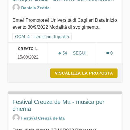
Daniela Zedda
Ente/i Promotore/i Università di Cagliari Data inizio
evento 30/9/2022 Modalità di svolgimento...
Filtra i risultati per categoria: GOAL 4 - Istruzione di qualità
GOAL 4 - Istruzione di qualità
CREATO IL
54
54 SOSTENITORI
SEGUI
0
15/09/2022
SHARPER 2022 - LA NOTTE
VISUALIZZA LA PROPOSTA
SHARPE
Festival Creuza de Ma - musica per
cinema
Festival Creuza de Ma