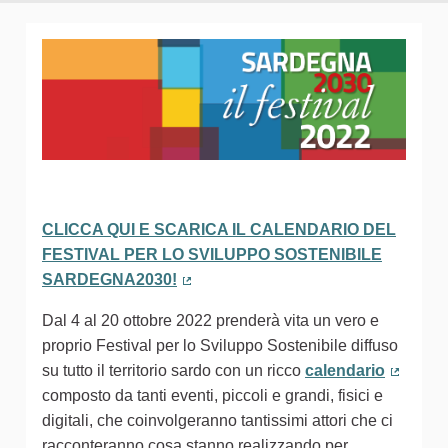
CLICCA QUI E SCARICA IL CALENDARIO DEL
FESTIVAL PER LO SVILUPPO SOSTENIBILE
SARDEGNA2030!
(Collegamento esterno)
Dal 4 al 20 ottobre 2022 prenderà vita un vero e
proprio Festival per lo Sviluppo Sostenibile diffuso
su tutto il territorio sardo con un ricco
calendario
(Colleg
composto da tanti eventi, piccoli e grandi, fisici e
digitali, che coinvolgeranno tantissimi attori che ci
racconteranno cosa stanno realizzando per