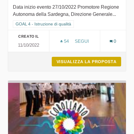
Data inizio evento 27/10/2022 Promotore Regione
Autonoma della Sardegna, Direzione Generale...
Filtra i risultati per categoria: GOAL 4 - Istruzione di qualità
GOAL 4 - Istruzione di qualità
CREATO IL
54
54 SOSTENITORI
SEGUI
0
11/10/2022
A SCUOLA DI SARDEGNA203
VISUALIZZA LA PROPOSTA
A SCUO