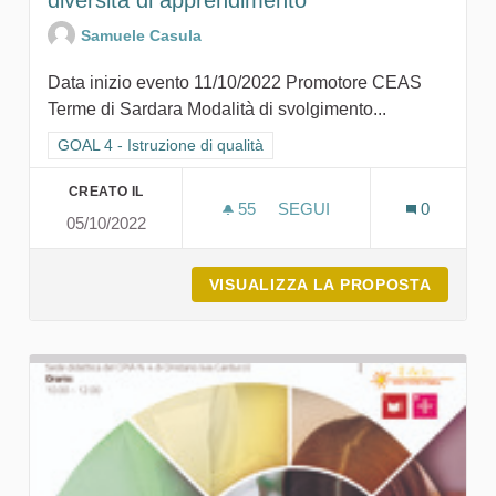
diversità di apprendimento
Samuele Casula
Data inizio evento 11/10/2022 Promotore CEAS
Terme di Sardara Modalità di svolgimento...
Filtra i risultati per categoria: GOAL 4 - Istruzione di qualità
GOAL 4 - Istruzione di qualità
CREATO IL
55
55 SOSTENITORI
SEGUI
0
05/10/2022
LA SOSTENIBILITÀ ATTRAV
VISUALIZZA LA PROPOSTA
LA SOS