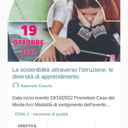
La sostenibilità attraverso l'istruzione: le
diversità di apprendimento
Samuele Casula
Data inizio evento 19/10/2022 Promotore Ceas del
Monte Arci Modalità di svolgimento dell'evento...
Filtra i risultati per categoria: GOAL 4 - Istruzione di qualità
GOAL 4 - Istruzione di qualità
CREATO IL