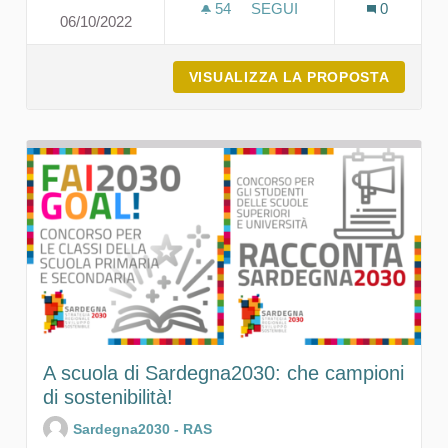
54
54 SOSTENITORI
SEGUI
0
06/10/2022
LA SOSTENIBILITÀ ATTRAV
VISUALIZZA LA PROPOSTA
LA SOS
A scuola di Sardegna2030: che campioni
di sostenibilità!
Sardegna2030 - RAS