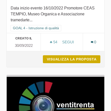
Data inizio evento 16/10/2022 Promotore CEAS
TEMPIO, Museo Organica e Associazione
tramedarte...
Filtra i risultati per categoria: GOAL 4 - Istruzione di qualità
GOAL 4 - Istruzione di qualità
CREATO IL
54
54 SOSTENITORI
SEGUI
0
30/09/2022
MUSEO ORGANICA - ARTE 
VISUALIZZA LA PROPOSTA
MUSEO 