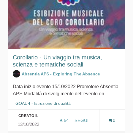
Corollario - Un viaggio tra musica,
scienza e tematiche sociali
Absentia APS - Exploring The Absence
Data inizio evento 15/10/2022 Promotore Absentia
APS Modalità di svolgimento dell'evento on...
Filtra i risultati per categoria: GOAL 4 - Istruzione di qualità
GOAL 4 - Istruzione di qualità
CREATO IL
54
54 SOSTENITORI
SEGUI
0
13/10/2022
COROLLARIO - UN VIAGGIO