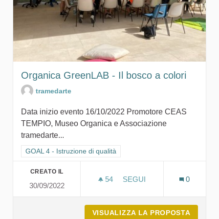
Organica GreenLAB - Il bosco a colori
tramedarte
Data inizio evento 16/10/2022 Promotore CEAS
TEMPIO, Museo Organica e Associazione
tramedarte...
Filtra i risultati per categoria: GOAL 4 - Istruzione di qualità
GOAL 4 - Istruzione di qualità
CREATO IL
54
54 SOSTENITORI
SEGUI
0
30/09/2022
ORGANICA GREENLAB - IL
VISUALIZZA LA PROPOSTA
ORGANI