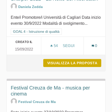
Daniela Zedda
Ente/i Promotore/i Università di Cagliari Data inizio
evento 30/9/2022 Modalità di svolgimento...
Filtra i risultati per categoria: GOAL 4 - Istruzione di qualità
GOAL 4 - Istruzione di qualità
CREATO IL
54
54 SOSTENITORI
SEGUI
0
15/09/2022
SHARPER 2022 - LA NOTTE
VISUALIZZA LA PROPOSTA
SHARPE
Festival Creuza de Ma - musica per
cinema
Festival Creuza de Ma