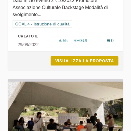
Data inizio evento 27/10/2022 Promotore
Associazione Culturale Backstage Modalità di
svolgimento...
Filtra i risultati per categoria: GOAL 4 - Istruzione di qualità
GOAL 4 - Istruzione di qualità
CREATO IL
55
55 SOSTENITORI
SEGUI
0
29/09/2022
FESTIVAL CREUZA DE MA 
VISUALIZZA LA PROPOSTA
FESTIV