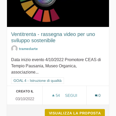
Ventitrenta - rassegna video per uno
sviluppo sostenibile
tramedarte
Data inizio evento 4/10/2022 Promotore CEAS di
Tempio Pausania, Museo Organica,
associazione...
Filtra i risultati per categoria: GOAL 4 - Istruzione di qualità
GOAL 4 - Istruzione di qualità
CREATO IL
54
54 SOSTENITORI
SEGUI
0
03/10/2022
VENTITRENTA - RASSEGNA
VISUALIZZA LA PROPOSTA
VENTIT