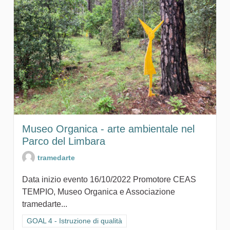
Museo Organica - arte ambientale nel
Parco del Limbara
tramedarte
Data inizio evento 16/10/2022 Promotore CEAS
TEMPIO, Museo Organica e Associazione
tramedarte...
Filtra i risultati per categoria: GOAL 4 - Istruzione di qualità
GOAL 4 - Istruzione di qualità