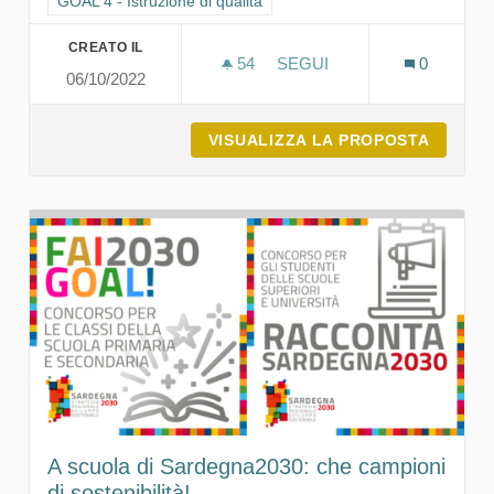
Filtra i risultati per categoria: GOAL 4 - Istruzione di qualità
GOAL 4 - Istruzione di qualità
CREATO IL
54
54 SOSTENITORI
SEGUI
0
06/10/2022
LA SOSTENIBILITÀ ATTRAV
VISUALIZZA LA PROPOSTA
LA SOS
A scuola di Sardegna2030: che campioni
di sostenibilità!