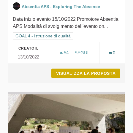
Absentia APS - Exploring The Absence
Data inizio evento 15/10/2022 Promotore Absentia
APS Modalità di svolgimento dell'evento on...
Filtra i risultati per categoria: GOAL 4 - Istruzione di qualità
GOAL 4 - Istruzione di qualità
CREATO IL
54
54 SOSTENITORI
SEGUI
0
13/10/2022
COROLLARIO - UN VIAGGIO
VISUALIZZA LA PROPOSTA
COROLL