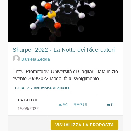
Sharper 2022 - La Notte dei Ricercatori
Daniela Zedda
Ente/i Promotore/i Università di Cagliari Data inizio
evento 30/9/2022 Modalità di svolgimento...
Filtra i risultati per categoria: GOAL 4 - Istruzione di qualità
GOAL 4 - Istruzione di qualità
CREATO IL
54
54 SOSTENITORI
SEGUI
0
15/09/2022
SHARPER 2022 - LA NOTTE
VISUALIZZA LA PROPOSTA
SHARPE