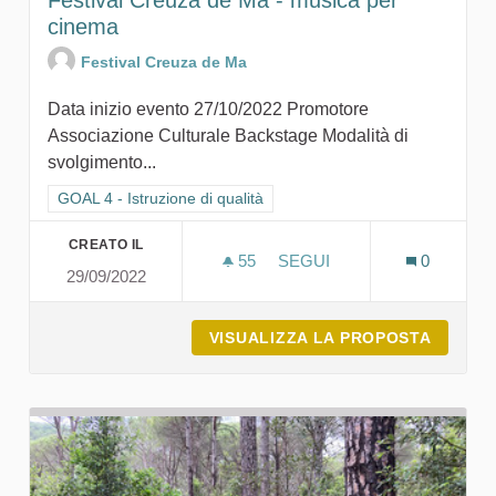
cinema
Festival Creuza de Ma
Data inizio evento 27/10/2022 Promotore
Associazione Culturale Backstage Modalità di
svolgimento...
Filtra i risultati per categoria: GOAL 4 - Istruzione di qualità
GOAL 4 - Istruzione di qualità
CREATO IL
55
55 SOSTENITORI
SEGUI
0
29/09/2022
FESTIVAL CREUZA DE MA 
VISUALIZZA LA PROPOSTA
FESTIV