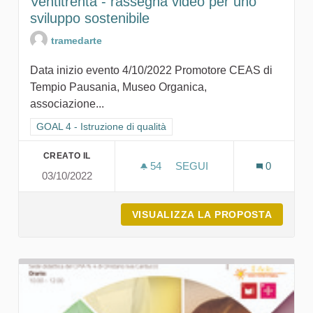
Ventitrenta - rassegna video per uno
sviluppo sostenibile
tramedarte
Data inizio evento 4/10/2022 Promotore CEAS di
Tempio Pausania, Museo Organica,
associazione...
Filtra i risultati per categoria: GOAL 4 - Istruzione di qualità
GOAL 4 - Istruzione di qualità
CREATO IL
54
54 SOSTENITORI
SEGUI
0
03/10/2022
VENTITRENTA - RASSEGNA
VISUALIZZA LA PROPOSTA
VENTIT