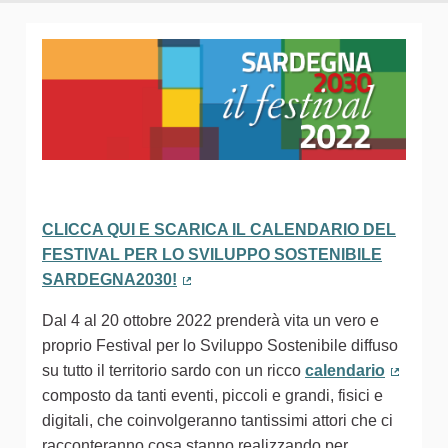
CLICCA QUI E SCARICA IL CALENDARIO DEL
FESTIVAL PER LO SVILUPPO SOSTENIBILE
SARDEGNA2030!
(Collegamento esterno)
Dal 4 al 20 ottobre 2022 prenderà vita un vero e
proprio Festival per lo Sviluppo Sostenibile diffuso
su tutto il territorio sardo con un ricco
calendario
(Colleg
composto da tanti eventi, piccoli e grandi, fisici e
digitali, che coinvolgeranno tantissimi attori che ci
racconteranno cosa stanno realizzando per