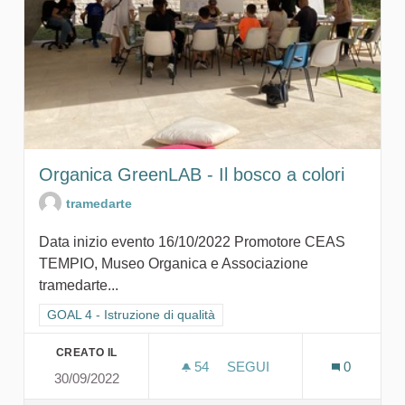
Organica GreenLAB - Il bosco a colori
tramedarte
Data inizio evento 16/10/2022 Promotore CEAS
TEMPIO, Museo Organica e Associazione
tramedarte...
Filtra i risultati per categoria: GOAL 4 - Istruzione di qualità
GOAL 4 - Istruzione di qualità
CREATO IL
54
54 SOSTENITORI
SEGUI
0
30/09/2022
ORGANICA GREENLAB - IL