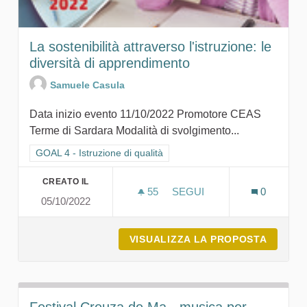
La sostenibilità attraverso l'istruzione: le
diversità di apprendimento
Samuele Casula
Data inizio evento 11/10/2022 Promotore CEAS
Terme di Sardara Modalità di svolgimento...
Filtra i risultati per categoria: GOAL 4 - Istruzione di qualità
GOAL 4 - Istruzione di qualità
CREATO IL
55
55 SOSTENITORI
SEGUI
0
05/10/2022
LA SOSTENIBILITÀ ATTRAV
VISUALIZZA LA PROPOSTA
LA SOS
Festival Creuza de Ma - musica per