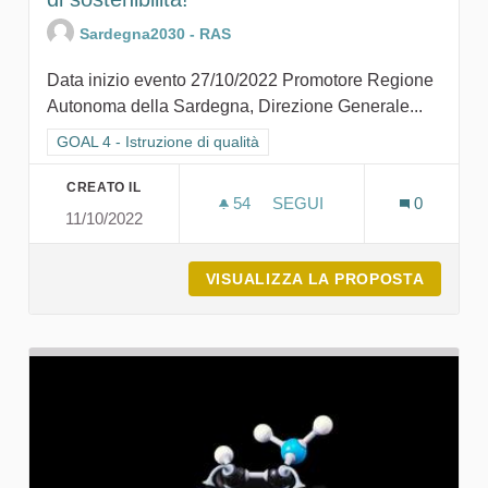
Sardegna2030 - RAS
Data inizio evento 27/10/2022 Promotore Regione
Autonoma della Sardegna, Direzione Generale...
Filtra i risultati per categoria: GOAL 4 - Istruzione di qualità
GOAL 4 - Istruzione di qualità
CREATO IL
54
54 SOSTENITORI
SEGUI
0
11/10/2022
A SCUOLA DI SARDEGNA203
VISUALIZZA LA PROPOSTA
A SCUO