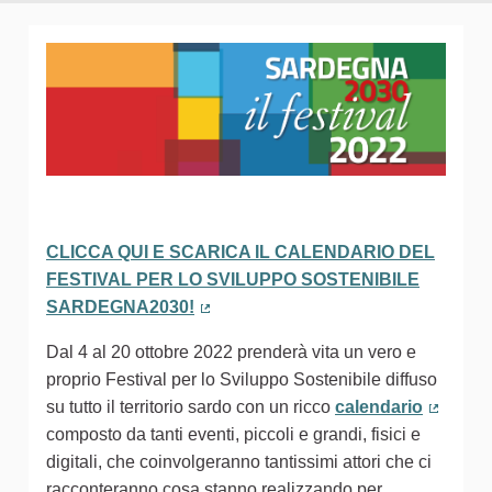
CLICCA QUI E SCARICA IL CALENDARIO DEL
FESTIVAL PER LO SVILUPPO SOSTENIBILE
SARDEGNA2030!
(Collegamento esterno)
Dal 4 al 20 ottobre 2022 prenderà vita un vero e
proprio Festival per lo Sviluppo Sostenibile diffuso
su tutto il territorio sardo con un ricco
calendario
(Colleg
composto da tanti eventi, piccoli e grandi, fisici e
digitali, che coinvolgeranno tantissimi attori che ci
racconteranno cosa stanno realizzando per