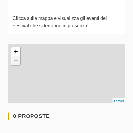
Clicca sulla mappa e visualizza gli eventi del
Festival che si terranno in presenza!
L'elemento seguente è una mappa che presenta gli elementi 
+
−
Leaflet
0 PROPOSTE