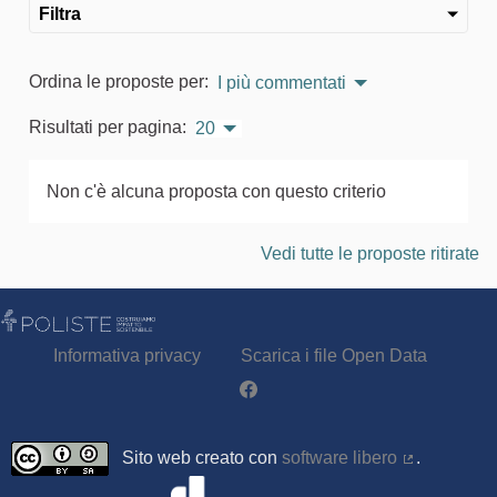
Filtra
Ordina le proposte per:
I più commentati
Risultati per pagina:
20
Non c'è alcuna proposta con questo criterio
Vedi tutte le proposte ritirate
Informativa privacy
Scarica i file Open Data
Partecipa - Poliste su Facebook
Sito web creato con
software libero
.
(Collegamen