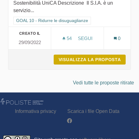
Sostenibilità UniCA Descrizione Il S.I.A. è un
servizio...
Filtra i risultati per categoria: GOAL 10 - Ridurre le disuguagli
GOAL 10 - Ridurre le disuguaglianze
CREATO IL
54
54 SOSTENITORI
SEGUI
0
29/09/2022
S.I.A. - SERVIZI PER L'I
VISUALIZZA LA PROPOSTA
S.I.A. 
Vedi tutte le proposte ritirate
Informativa privacy
Scarica i file Open Data
Partecipa - Poliste su Facebook