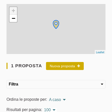
L'elemento seguente è una mappa che presenta gli elementi 
+
−
Leaflet
1 PROPOSTA
Nuova proposta
Filtra
Ordina le proposte per:
A caso
Risultati per pagina:
100