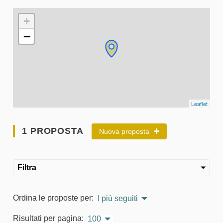
L'elemento seguente è una mappa che presenta gli elementi 
+
−
Leaflet
1 PROPOSTA
Nuova proposta
Filtra
Ordina le proposte per:
I più seguiti
Risultati per pagina:
100