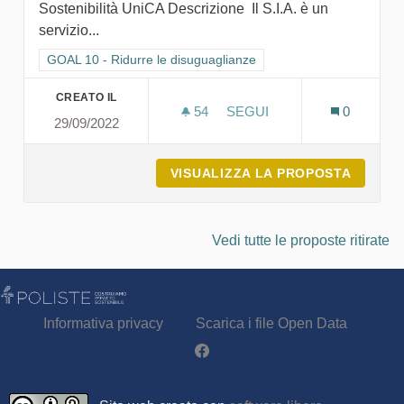
Sostenibilità UniCA Descrizione Il S.I.A. è un
servizio...
Filtra i risultati per categoria: GOAL 10 - Ridurre le disuguagli
GOAL 10 - Ridurre le disuguaglianze
CREATO IL
54
54 SOSTENITORI
SEGUI
0
29/09/2022
S.I.A. - SERVIZI PER L'I
VISUALIZZA LA PROPOSTA
S.I.A. 
Vedi tutte le proposte ritirate
Informativa privacy
Scarica i file Open Data
Partecipa - Poliste su Facebook