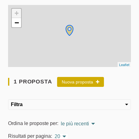
L'elemento seguente è una mappa che presenta gli elementi 
+
−
Leaflet
1 PROPOSTA
Nuova proposta
Filtra
Ordina le proposte per:
le più recenti
Risultati per pagina:
20