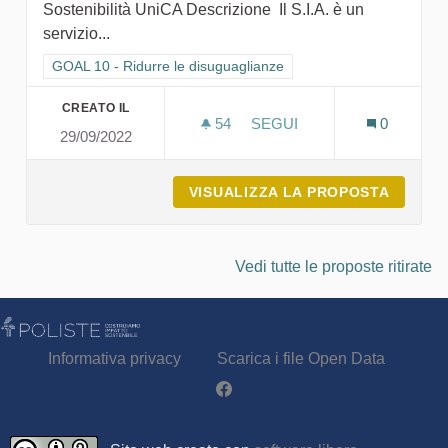
Sostenibilità UniCA Descrizione Il S.I.A. è un
servizio...
Filtra i risultati per categoria: GOAL 10 - Ridurre le disuguagli
GOAL 10 - Ridurre le disuguaglianze
CREATO IL
54
54 SOSTENITORI
SEGUI
0
29/09/2022
S.I.A. - SERVIZI PER L'I
VISUALIZZA LA PROPOSTA
S.I.A. 
Vedi tutte le proposte ritirate
Informativa privacy
Scarica i file Open Data
Partecipa - Poliste su Facebook