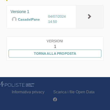
Versione 1
04/07/2024
CasadelPane
14:50
VERSIONI
1
TORNA ALLA PROPOSTA
Informativa privacy
Scarica i file Open Data
Partecipa - Poliste su Facebook