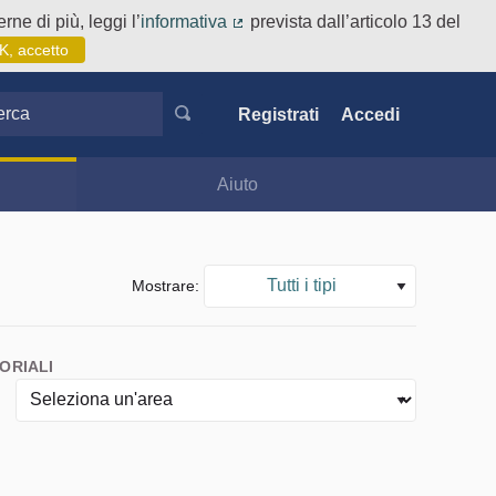
rne di più, leggi l’
informativa
prevista dall’articolo 13 del
(Collegamento esterno)
K, accetto
ca
Registrati
Accedi
Aiuto
Tutti i tipi
Mostrare:
ORIALI