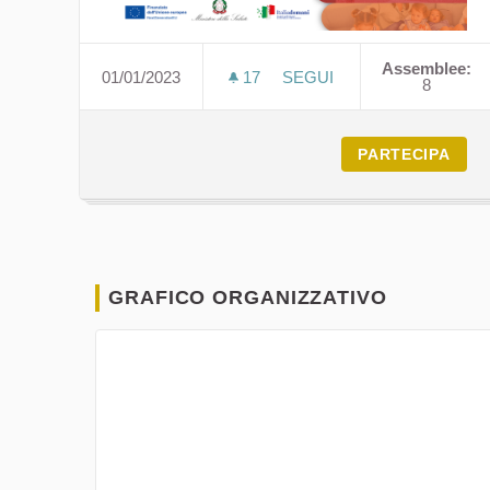
Assemblee:
01/01/2023
17
17 SOSTENITORI
SEGUI
8
ONE HEALTH CITIZEN SC
PARTECIPA
GRAFICO ORGANIZZATIVO