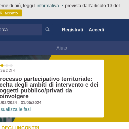
rne di più, leggi l’
informativa
prevista dall’articolo 13 del
(Collegamento esterno)
K, accetto
ca
Registrati
Accedi
Aiuto
SE 2 DI 4
rocesso partecipativo territoriale:
celta degli ambiti di intervento e dei
oggetti pubblico/privati da
oinvolgere
1/02/2024 - 31/05/2024
isualizza le fasi
 DEGLI INCONTRI