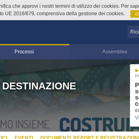
fica che approvi i nostri termini di utilizzo dei cookies. Per sape
o UE 2016/679, comprensiva della gestione dei cookies.
O
Ricer
Processi
Assemblee
FA
 DESTINAZIONE
P
s
s
c
0
V
ICI
EVENTI
DOCUMENTI, REPORT E REGISTRAZIONI