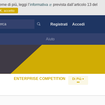
rne di più, leggi l’
informativa
prevista dall’articolo 13 del
(Collegamento esterno)
K, accetto
ca
Registrati
Accedi
Aiuto
ENTERPRISE COMPETITION
Di Più