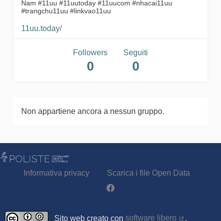
Nam #11uu #11uutoday #11uucom #nhacai11uu
#trangchu11uu #linkvao11uu
11uu.today/
Followers
Seguiti
0
0
Non appartiene ancora a nessun gruppo.
Informativa privacy
Scarica i file Open Data
Partecipa - Poliste su Facebook
Sito web creato con
software libero
.