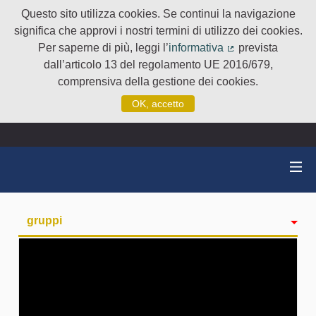
Questo sito utilizza cookies. Se continui la navigazione
significa che approvi i nostri termini di utilizzo dei cookies.
Per saperne di più, leggi l’
informativa
prevista
(Collegamento e
dall’articolo 13 del regolamento UE 2016/679,
comprensiva della gestione dei cookies.
OK, accetto
gruppi
Attività
badge
Seguiti