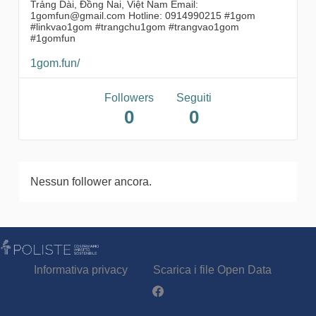
Trảng Dài, Đồng Nai, Việt Nam Email:
1gomfun@gmail.com Hotline: 0914990215 #1gom
#linkvao1gom #trangchu1gom #trangvao1gom
#1gomfun
1gom.fun/
Followers
Seguiti
0
0
Nessun follower ancora.
Informativa privacy
Scarica i file Open Data
Partecipa - Poliste su Facebook