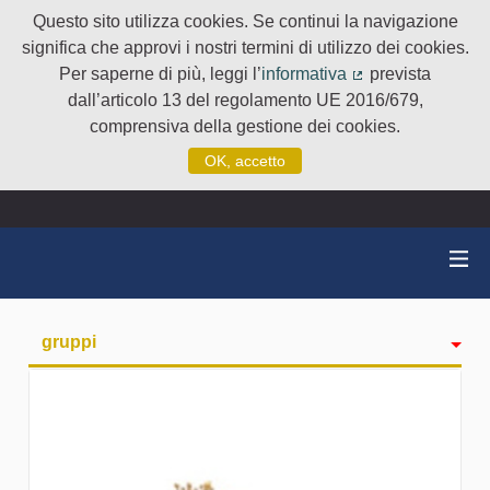
Questo sito utilizza cookies. Se continui la navigazione
significa che approvi i nostri termini di utilizzo dei cookies.
Per saperne di più, leggi l’
informativa
prevista
(Collegamento e
dall’articolo 13 del regolamento UE 2016/679,
comprensiva della gestione dei cookies.
OK, accetto
gruppi
Attività
badge
Seguiti