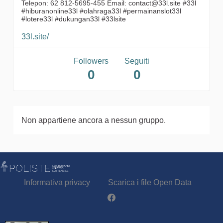
Telepon: 62 812-5695-455 Email: contact@33l.site #33l
#hiburanonline33l #olahraga33l #permainanslot33l
#lotere33l #dukungan33l #33lsite
33l.site/
Followers
Seguiti
0
0
Non appartiene ancora a nessun gruppo.
Informativa privacy
Scarica i file Open Data
Partecipa - Poliste su Facebook