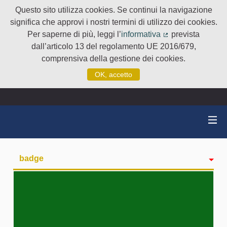
Questo sito utilizza cookies. Se continui la navigazione
significa che approvi i nostri termini di utilizzo dei cookies.
Per saperne di più, leggi l’
informativa
prevista
(Collegamento e
dall’articolo 13 del regolamento UE 2016/679,
comprensiva della gestione dei cookies.
OK, accetto
badge
Attività
Seguiti
Followers