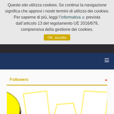
Questo sito utilizza cookies. Se continui la navigazione
significa che approvi i nostri termini di utilizzo dei cookies.
Per saperne di più, leggi l’
informativa
prevista
(Collegamento e
dall’articolo 13 del regolamento UE 2016/679,
comprensiva della gestione dei cookies.
OK, accetto
Followers
Attività
badge
Seguiti