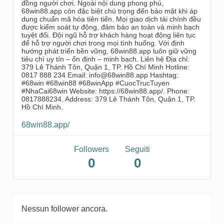
đồng người chơi. Ngoài nội dung phong phú,
68win88.app còn đặc biệt chú trọng đến bảo mật khi áp
dụng chuẩn mã hóa tiên tiến. Mọi giao dịch tài chính đều
được kiểm soát tự động, đảm bảo an toàn và minh bạch
tuyệt đối. Đội ngũ hỗ trợ khách hàng hoạt động liên tục
để hỗ trợ người chơi trong mọi tình huống. Với định
hướng phát triển bền vững, 68win88.app luôn giữ vững
tiêu chí uy tín – ổn định – minh bạch. Liên hệ Địa chỉ:
379 Lê Thánh Tôn, Quận 1, TP. Hồ Chí Minh Hotline:
0817 888 234 Email: info@68win88.app Hashtag:
#68win #68win88 #68winApp #CuocTrucTuyen
#NhaCai68win Website: https://68win88.app/. Phone:
0817888234. Address: 379 Lê Thánh Tôn, Quận 1, TP.
Hồ Chí Minh.
68win88.app/
Followers
Seguiti
0
0
Nessun follower ancora.