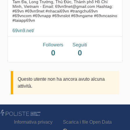
Tam Đa, Long Trường, Thủ Đức, Thành phố Hồ Chí
Minh, Vietnam - Email: 69vn9net@gmail.com Hashtag:
#69vn #69vn9net #nhacai69vn #trangchu69vn
#69vncom #69vnapp #69vnslot #69vngame #69vncasino
#taiapp69vn
69vn9.net/
Followers
Seguiti
0
0
Questo utente non ha ancora avuto alcuna
attività.
Informativa privacy
Scarica i file Open Data