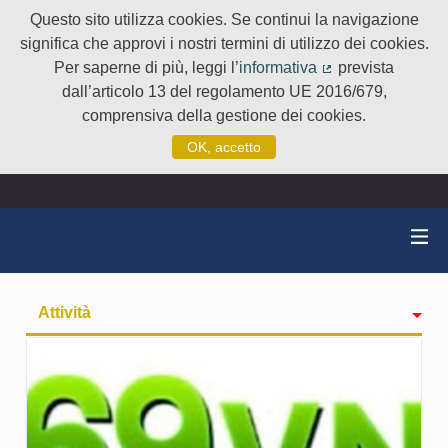
Questo sito utilizza cookies. Se continui la navigazione
significa che approvi i nostri termini di utilizzo dei cookies.
Per saperne di più, leggi l’
informativa
prevista
(Collegamento e
dall’articolo 13 del regolamento UE 2016/679,
comprensiva della gestione dei cookies.
OK, accetto
Attività
badge
Seguiti
Followers