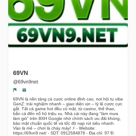
gruppi
69VN
@69vn9net
Segnala un problema
69VN là nền tảng cá cược online đỉnh cao, nơi hội tụ vibe
GenZ: trải nghiệm nhanh – giao diện xịn – tỷ lệ cược cực
gắt. Tất cả game hot đều có mặt, từ casino, thể thao,
bắn cá đến nổ hũ triệu xu. Nhà cái này đang “làm mưa
làm gió” trên BXH Google nhờ chính sách ưu đãi khủng,
bảo mật chuẩn quốc tế và tốc độ nạp rút siêu nhanh.
Vào là mê – chơi là cháy máy! ⚡️ - Website:
https://69vn9.net/ - SDT: 0912584878 - Địa chỉ: 97 Đ.