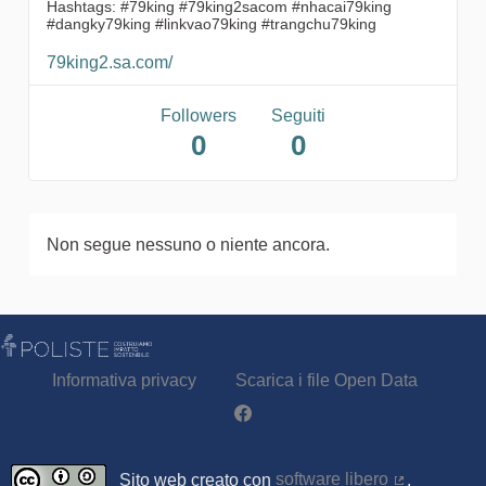
Hashtags: #79king #79king2sacom #nhacai79king
#dangky79king #linkvao79king #trangchu79king
79king2.sa.com/
Followers
Seguiti
0
0
Non segue nessuno o niente ancora.
Informativa privacy
Scarica i file Open Data
Partecipa - Poliste su Facebook
Sito web creato con
software libero
.