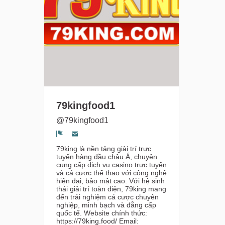
79kingfood1
@79kingfood1
Segnala un problema
79king là nền tảng giải trí trực
tuyến hàng đầu châu Á, chuyên
cung cấp dịch vụ casino trực tuyến
và cá cược thể thao với công nghệ
hiện đại, bảo mật cao. Với hệ sinh
thái giải trí toàn diện, 79king mang
đến trải nghiệm cá cược chuyên
nghiệp, minh bạch và đẳng cấp
quốc tế. Website chính thức:
https://79king.food/ Email: