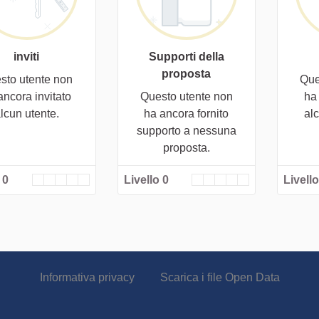
inviti
Supporti della
proposta
sto utente non
Que
ancora invitato
Questo utente non
ha
lcun utente.
ha ancora fornito
al
supporto a nessuna
proposta.
 0
Livello 0
Livello
Informativa privacy
Scarica i file Open Data