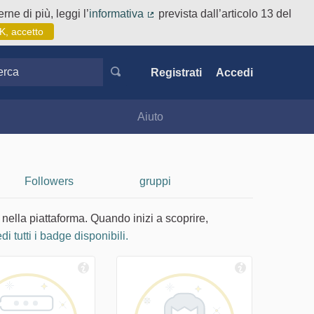
rne di più, leggi l’
informativa
prevista dall’articolo 13 del
(Collegamento esterno)
K, accetto
ca
Registrati
Accedi
Aiuto
Followers
gruppi
 nella piattaforma. Quando inizi a scoprire,
di tutti i badge disponibili.