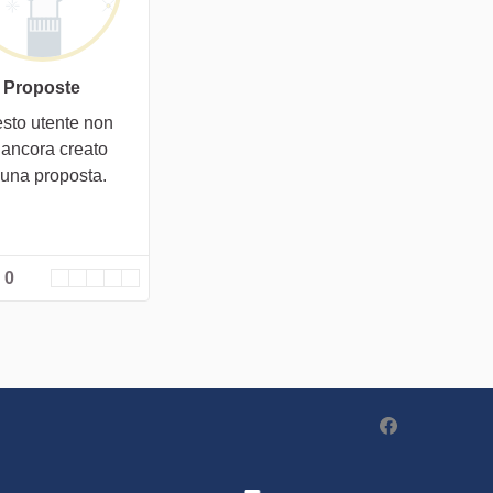
Proposte
sto utente non
 ancora creato
cuna proposta.
 0
Partecipa - Po