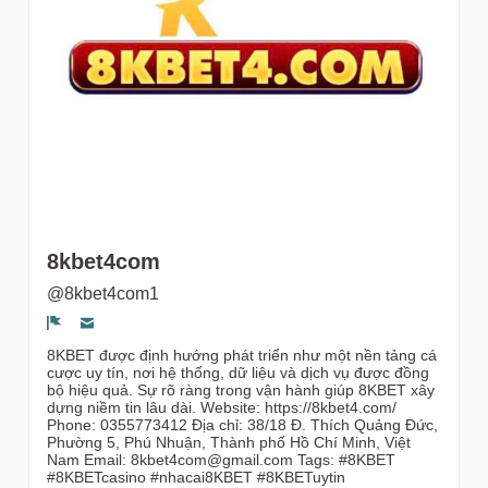
gruppi
8kbet4com
@8kbet4com1
Segnala un problema
8KBET được định hướng phát triển như một nền tảng cá
cược uy tín, nơi hệ thống, dữ liệu và dịch vụ được đồng
bộ hiệu quả. Sự rõ ràng trong vận hành giúp 8KBET xây
dựng niềm tin lâu dài. Website: https://8kbet4.com/
Phone: 0355773412 Địa chỉ: 38/18 Đ. Thích Quảng Đức,
Phường 5, Phú Nhuận, Thành phố Hồ Chí Minh, Việt
Nam Email: 8kbet4com@gmail.com Tags: #8KBET
#8KBETcasino #nhacai8KBET #8KBETuytin