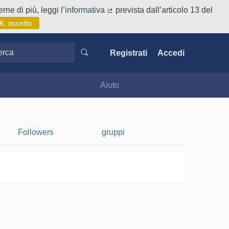
rne di più, leggi l’
informativa
prevista dall’articolo 13 del
(Collegamento esterno)
K, accetto
ca
Registrati
Accedi
Aiuto
Followers
gruppi