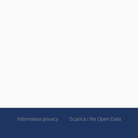
Informativa privacy
Scarica i file Open Data