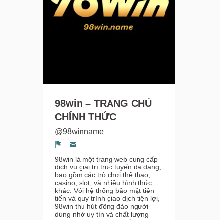
98win – TRANG CHỦ
CHÍNH THỨC
@98winname
Segnala un problema
98win là một trang web cung cấp
dịch vụ giải trí trực tuyến đa dạng,
bao gồm các trò chơi thể thao,
casino, slot, và nhiều hình thức
khác. Với hệ thống bảo mật tiên
tiến và quy trình giao dịch tiện lợi,
98win thu hút đông đảo người
dùng nhờ uy tín và chất lượng