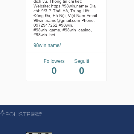
dịch vụ. Thông tin chi tiết:
Website: https://98win.name/ Địa
chỉ: 9/3 P. Thái Hà, Trung Liệt,
Đống Đa, Hà Nội, Việt Nam Email:
98win.name@gmail.com Phone:
0972947252 #98win,
#98win_game, #98win_casino,
#98win_bet
98win.name/
Followers
Seguiti
0
0