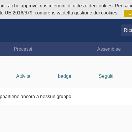
fica che approvi i nostri termini di utilizzo dei cookies. Per sape
o UE 2016/679, comprensiva della gestione dei cookies.
O
Ricer
Processi
Assemblee
Attività
badge
Seguiti
ppartiene ancora a nessun gruppo.