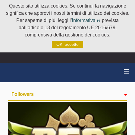
Questo sito utilizza cookies. Se continui la navigazione
significa che approvi i nostri termini di utilizzo dei cookies.
Per saperne di più, leggi l’
informativa
prevista
(Collegamento e
dall’articolo 13 del regolamento UE 2016/679,
comprensiva della gestione dei cookies.
OK, accetto
Followers
Attività
badge
Seguiti