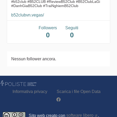
#b52club #B52CLUB #ReviewB52Club #B52ClubLaGi
#DanhGiaB52Club #TraiNghiemB52Club
b52clubvn.vegas/
Followers
Seguiti
0
0
Nessun follower ancora.
Informativa privacy
Scarica i file Open Data
Partecipa - Poliste su Facebook
Sito web creato con
software libero
.