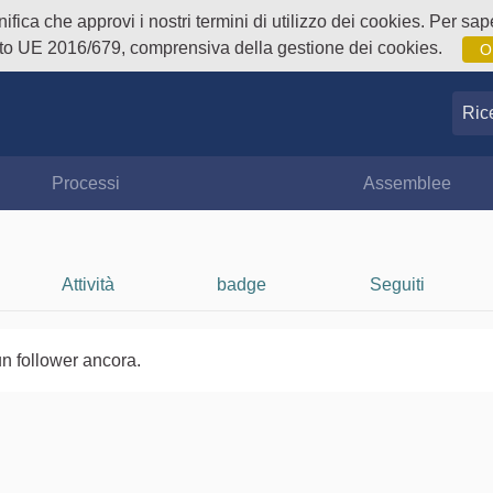
fica che approvi i nostri termini di utilizzo dei cookies. Per sape
o UE 2016/679, comprensiva della gestione dei cookies.
O
Ricer
Processi
Assemblee
Attività
badge
Seguiti
n follower ancora.