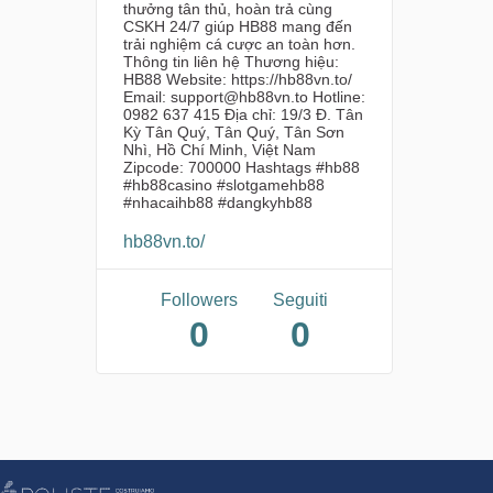
thưởng tân thủ, hoàn trả cùng
CSKH 24/7 giúp HB88 mang đến
trải nghiệm cá cược an toàn hơn.
Thông tin liên hệ Thương hiệu:
HB88 Website: https://hb88vn.to/
Email: support@hb88vn.to Hotline:
0982 637 415 Địa chỉ: 19/3 Đ. Tân
Kỳ Tân Quý, Tân Quý, Tân Sơn
Nhì, Hồ Chí Minh, Việt Nam
Zipcode: 700000 Hashtags #hb88
#hb88casino #slotgamehb88
#nhacaihb88 #dangkyhb88
hb88vn.to/
Followers
Seguiti
0
0