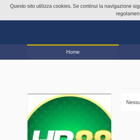
Questo sito utilizza cookies. Se continui la navigazione signi
regolament
Home
Nessu