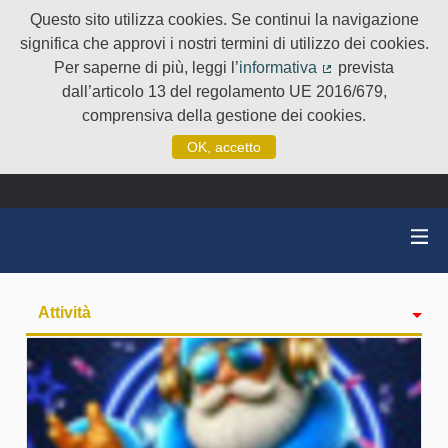
Questo sito utilizza cookies. Se continui la navigazione
significa che approvi i nostri termini di utilizzo dei cookies.
Per saperne di più, leggi l’
informativa
prevista
(Collegamento e
dall’articolo 13 del regolamento UE 2016/679,
comprensiva della gestione dei cookies.
OK, accetto
Attività
badge
Seguiti
Followers